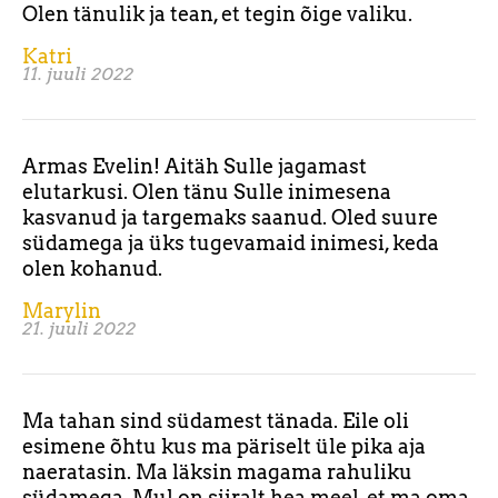
Olen tänulik ja tean, et tegin õige valiku.
Katri
11. juuli 2022
Armas Evelin! Aitäh Sulle jagamast
elutarkusi. Olen tänu Sulle inimesena
kasvanud ja targemaks saanud. Oled suure
südamega ja üks tugevamaid inimesi, keda
olen kohanud.
Marylin
21. juuli 2022
Ma tahan sind südamest tänada. Eile oli
esimene õhtu kus ma päriselt üle pika aja
naeratasin. Ma läksin magama rahuliku
südamega. Mul on siiralt hea meel, et ma oma