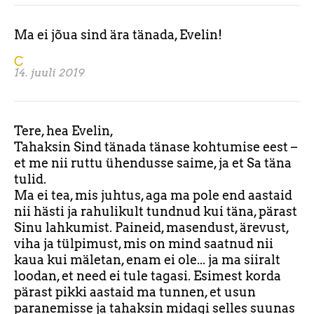
Ma ei jõua sind ära tänada, Evelin!
C
14. juuli 2019
Tere, hea Evelin,
Tahaksin Sind tänada tänase kohtumise eest –
et me nii ruttu ühendusse saime, ja et Sa täna
tulid.
Ma ei tea, mis juhtus, aga ma pole end aastaid
nii hästi ja rahulikult tundnud kui täna, pärast
Sinu lahkumist. Paineid, masendust, ärevust,
viha ja tülpimust, mis on mind saatnud nii
kaua kui mäletan, enam ei ole... ja ma siiralt
loodan, et need ei tule tagasi. Esimest korda
pärast pikki aastaid ma tunnen, et usun
paranemisse ja tahaksin midagi selles suunas