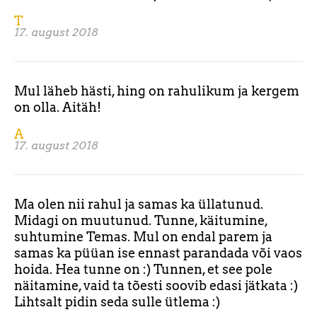
T
17. august 2018
Mul läheb hästi, hing on rahulikum ja kergem
on olla. Aitäh!
A
17. august 2018
Ma olen nii rahul ja samas ka üllatunud.
Midagi on muutunud. Tunne, käitumine,
suhtumine Temas. Mul on endal parem ja
samas ka püüan ise ennast parandada või vaos
hoida. Hea tunne on :) Tunnen, et see pole
näitamine, vaid ta tõesti soovib edasi jätkata :)
Lihtsalt pidin seda sulle ütlema :)