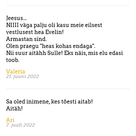
Jeesus...
NIIII väga palju oli kasu meie eilsest
vestlusest hea Evelin!
Armastan sind.
Olen praegu "heas kohas endaga".
Nii suur aitähh Sulle! Eks näis, mis elu edasi
toob.
Valeria
21. juuni 2022
Sa oled inimene, kes tõesti aitab!
Aitäh!
Ari
7. juuli 2022