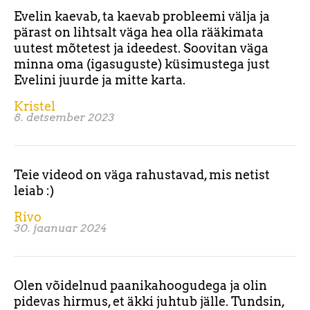
Evelin kaevab, ta kaevab probleemi välja ja
pärast on lihtsalt väga hea olla rääkimata
uutest mõtetest ja ideedest. Soovitan väga
minna oma (igasuguste) küsimustega just
Evelini juurde ja mitte karta.
Kristel
8. detsember 2023
Teie videod on väga rahustavad, mis netist
leiab :)
Rivo
30. jaanuar 2024
Olen võidelnud paanikahoogudega ja olin
pidevas hirmus, et äkki juhtub jälle. Tundsin,