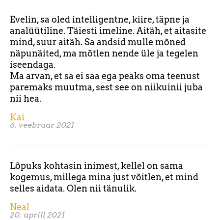
Evelin, sa oled intelligentne, kiire, täpne ja
analüütiline. Täiesti imeline. Aitäh, et aitasite
mind, suur aitäh. Sa andsid mulle mõned
näpunäited, ma mõtlen nende üle ja tegelen
iseendaga.
Ma arvan, et sa ei saa ega peaks oma teenust
paremaks muutma, sest see on niikuinii juba
nii hea.
Kai
6. veebruar 2021
Lõpuks kohtasin inimest, kellel on sama
kogemus, millega mina just võitlen, et mind
selles aidata. Olen nii tänulik.
Neal
20. aprill 2021