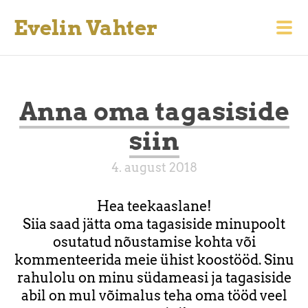
Evelin Vahter
Anna oma tagasiside
siin
4. august 2018
Hea teekaaslane
!
Siia saad jätta oma tagasiside minupoolt
osutatud nõustamise kohta või
kommenteerida meie ühist koostööd. Sinu
rahulolu on minu südameasi ja tagasiside
abil on mul võimalus teha oma tööd veel