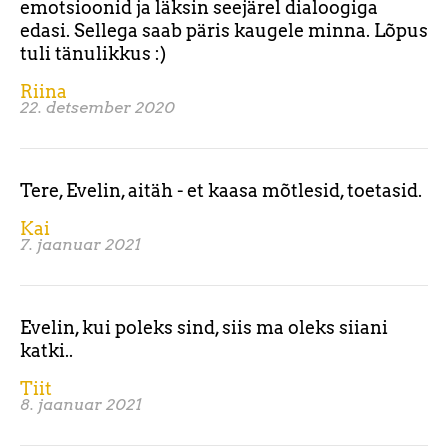
emotsioonid ja läksin seejärel dialoogiga
edasi. Sellega saab päris kaugele minna. Lõpus
tuli tänulikkus :)
Riina
22. detsember 2020
Tere, Evelin, aitäh - et kaasa mõtlesid, toetasid.
Kai
7. jaanuar 2021
Evelin, kui poleks sind, siis ma oleks siiani
katki..
Tiit
8. jaanuar 2021