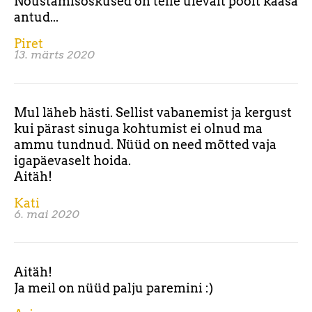
Nõustamisoskused on teile ülevalt poolt kaasa
antud...
Piret
13. märts 2020
Mul läheb hästi. Sellist vabanemist ja kergust
kui pärast sinuga kohtumist ei olnud ma
ammu tundnud. Nüüd on need mõtted vaja
igapäevaselt hoida.
Aitäh!
Kati
6. mai 2020
Aitäh!
Ja meil on nüüd palju paremini :)