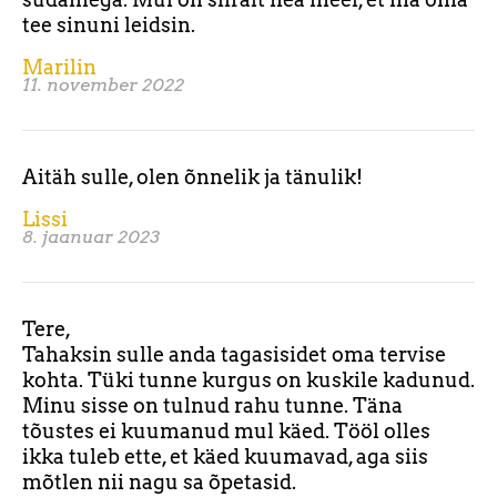
tee sinuni leidsin.
Marilin
11. november 2022
Aitäh sulle, olen õnnelik ja tänulik!
Lissi
8. jaanuar 2023
Tere,
Tahaksin sulle anda tagasisidet oma tervise
kohta. Tüki tunne kurgus on kuskile kadunud.
Minu sisse on tulnud rahu tunne. Täna
tõustes ei kuumanud mul käed. Tööl olles
ikka tuleb ette, et käed kuumavad, aga siis
mõtlen nii nagu sa õpetasid.