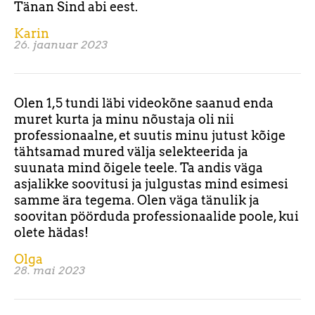
Tänan Sind abi eest.
Karin
26. jaanuar 2023
Olen 1,5 tundi läbi videokõne saanud enda
muret kurta ja minu nõustaja oli nii
professionaalne, et suutis minu jutust kõige
tähtsamad mured välja selekteerida ja
suunata mind õigele teele. Ta andis väga
asjalikke soovitusi ja julgustas mind esimesi
samme ära tegema. Olen väga tänulik ja
soovitan pöörduda professionaalide poole, kui
olete hädas!
Olga
28. mai 2023