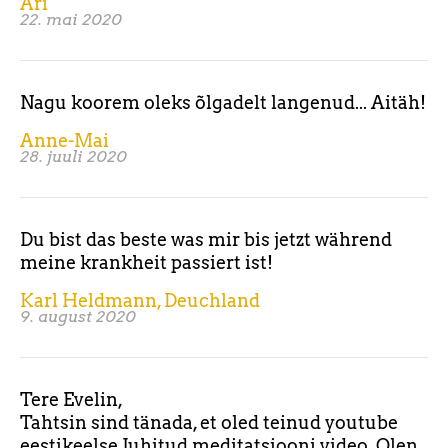
Ari
22. mai 2020
Nagu koorem oleks õlgadelt langenud... Aitäh!
Anne-Mai
28. juuli 2020
Du bist das beste was mir bis jetzt während
meine krankheit passiert ist!
Karl Heldmann, Deuchland
9. august 2020
Tere Evelin,
Tahtsin sind tänada, et oled teinud youtube
eestikeelse Juhitud meditatsiooni video. Olen