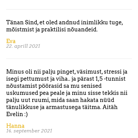
Tänan Sind, et oled andnud inimlikku tuge,
mõistmist ja praktilisi nõuandeid.
Eva
22. aprill 2021
Minus oli nii palju pinget, väsimust, stressi ja
isegi pettumust ja viha.. ja pärast 1,5 -tunnist
nõustamist pöörasid sa mu senised
uskumused pea peale ja minu sisse tekkis nii
palju uut ruumi, mida saan hakata nüüd
tänulikkuse ja armastusega täitma. Aitäh
Evelin :)
Hanna
14. september 2021