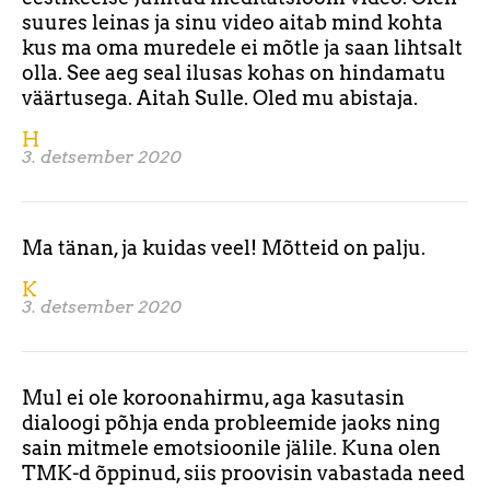
suures leinas ja sinu video aitab mind kohta
kus ma oma muredele ei mõtle ja saan lihtsalt
olla. See aeg seal ilusas kohas on hindamatu
väärtusega. Aitah Sulle. Oled mu abistaja.
H
3. detsember 2020
Ma tänan, ja kuidas veel! Mõtteid on palju.
K
3. detsember 2020
Mul ei ole koroonahirmu, aga kasutasin
dialoogi põhja enda probleemide jaoks ning
sain mitmele emotsioonile jälile. Kuna olen
TMK-d õppinud, siis proovisin vabastada need