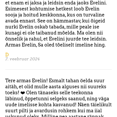
et enam ei jaksa ja leidsin enda jaoks Evelini.
Esimesest kohtumise hetkest loob Evelin
sooja ja hoitud keskkonna, kus on turvaline
avada ennast. See on hämmastav, kui õigeid
nurki Evelin oskab tabada, mille peale ise
kunagi ei ole taibanud mõelda. Ma olen nii
õnnelik ja rahul, et Evelini juurde tee leidsin.
Armas Evelin, Sa oled tõeliselt imeline hing.
D
7. veebruar 2024
Tere armas Evelin! Esmalt tahan öelda suur
aitäh, et olid mulle aasta alguses nii suureks
toeks! ❤️ Olen tänaseks selle teekonna
läbinud, õppetunni selgeks saanud, ning väga
uude imelisse kohta kasvanud! Näen täielikult
suurt pilti ja avardusin rohkem kui ma iial
uskunud oleks. Milline pea aastane rännak