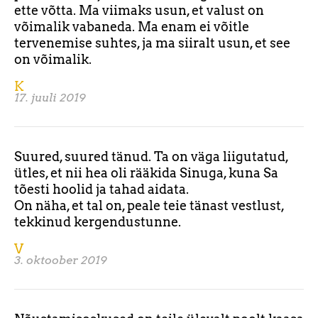
ette võtta. Ma viimaks usun, et valust on
võimalik vabaneda. Ma enam ei võitle
tervenemise suhtes, ja ma siiralt usun, et see
on võimalik.
K
17. juuli 2019
Suured, suured tänud. Ta on väga liigutatud,
ütles, et nii hea oli rääkida Sinuga, kuna Sa
tõesti hoolid ja tahad aidata.
On näha, et tal on, peale teie tänast vestlust,
tekkinud kergendustunne.
V
3. oktoober 2019