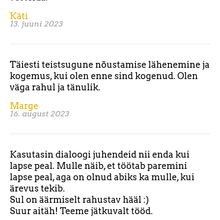
Käti
13. juuni 2023
Täiesti teistsugune nõustamise lähenemine ja
kogemus, kui olen enne sind kogenud. Olen
väga rahul ja tänulik.
Marge
16. august 2023
Kasutasin dialoogi juhendeid nii enda kui
lapse peal. Mulle näib, et töötab paremini
lapse peal, aga on olnud abiks ka mulle, kui
ärevus tekib.
Sul on äärmiselt rahustav hääl :)
Suur aitäh! Teeme jätkuvalt tööd.