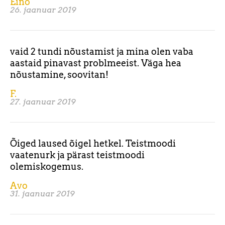
Eino
26. jaanuar 2019
vaid 2 tundi nõustamist ja mina olen vaba
aastaid pinavast problmeeist. Väga hea
nõustamine, soovitan!
F.
27. jaanuar 2019
Õiged laused õigel hetkel. Teistmoodi
vaatenurk ja pärast teistmoodi
olemiskogemus.
Avo
31. jaanuar 2019