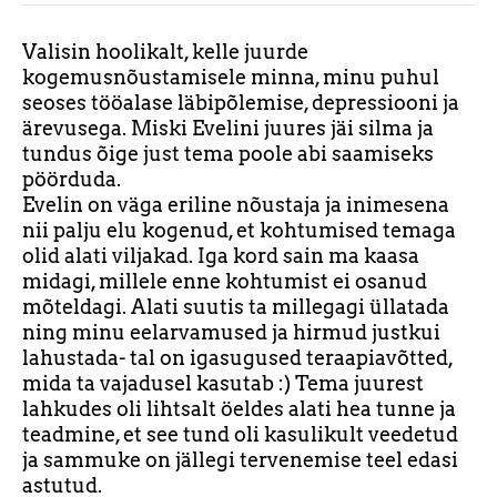
Valisin hoolikalt, kelle juurde
kogemusnõustamisele minna, minu puhul
seoses tööalase läbipõlemise, depressiooni ja
ärevusega. Miski Evelini juures jäi silma ja
tundus õige just tema poole abi saamiseks
pöörduda.
Evelin on väga eriline nõustaja ja inimesena
nii palju elu kogenud, et kohtumised temaga
olid alati viljakad. Iga kord sain ma kaasa
midagi, millele enne kohtumist ei osanud
mõteldagi. Alati suutis ta millegagi üllatada
ning minu eelarvamused ja hirmud justkui
lahustada- tal on igasugused teraapiavõtted,
mida ta vajadusel kasutab :) Tema juurest
lahkudes oli lihtsalt öeldes alati hea tunne ja
teadmine, et see tund oli kasulikult veedetud
ja sammuke on jällegi tervenemise teel edasi
astutud.