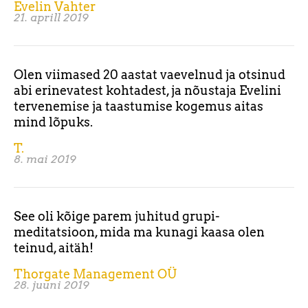
Evelin Vahter
21. aprill 2019
Olen viimased 20 aastat vaevelnud ja otsinud
abi erinevatest kohtadest, ja nõustaja Evelini
tervenemise ja taastumise kogemus aitas
mind lõpuks.
T.
8. mai 2019
See oli kõige parem juhitud grupi-
meditatsioon, mida ma kunagi kaasa olen
teinud, aitäh!
Thorgate Management OÜ
28. juuni 2019