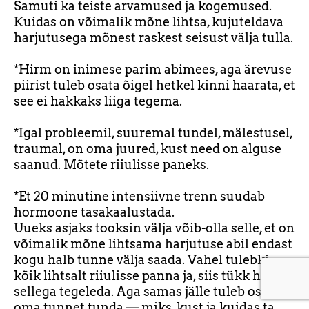
Samuti ka teiste arvamused ja kogemused.
Kuidas on võimalik mõne lihtsa, kujuteldava
harjutusega mõnest raskest seisust välja tulla.
*Hirm on inimese parim abimees, aga ärevuse
piirist tuleb osata õigel hetkel kinni haarata, et
see ei hakkaks liiga tegema.
*Igal probleemil, suuremal tundel, mälestusel,
traumal, on oma juured, kust need on alguse
saanud. Mõtete riiulisse paneks.
*Et 20 minutine intensiivne trenn suudab
hormoone tasakaalustada.
Uueks asjaks tooksin välja võib-olla selle, et on
võimalik mõne lihtsama harjutuse abil endast
kogu halb tunne välja saada. Vahel tulebki
kõik lihtsalt riiulisse panna ja, siis tükk haaval
sellega tegeleda. Aga samas jälle tuleb osata
oma tunnet tunda — miks, kust ja kuidas ta