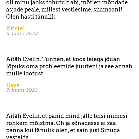
oli minu jaoks tohutult abi, mõtlen mõndade
asjade peale, millest vestlesime, siiamaani!
Olen hästi tänulik.
Kristel
6. juuni 2023
Aitäh Evelin. Tunnen, et koos teiega jõuan
lõpuks oma probleemide juurteni ja see annab
mulle lootust.
Dave
7. juuni 2023
Aitäh Evelin, et panid mind jälle teisi inimesi
rohkem mõistma. Oh ja sõnadesse ei saa
panna kui tänulik olen, et sain just Sinuga
vestelda.