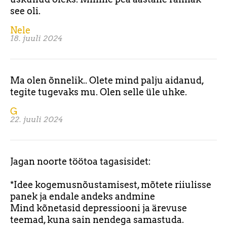
see oli.
Nele
18. juuli 2024
Ma olen õnnelik.. Olete mind palju aidanud,
tegite tugevaks mu. Olen selle üle uhke.
G
22. juuli 2024
Jagan noorte töötoa tagasisidet:
*Idee kogemusnõustamisest, mõtete riiulisse
panek ja endale andeks andmine
Mind kõnetasid depressiooni ja ärevuse
teemad, kuna sain nendega samastuda.