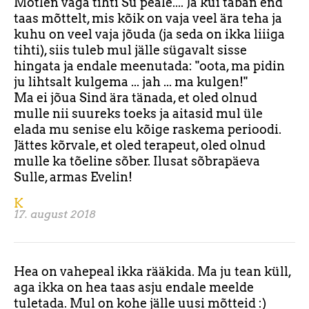
Mõtlen väga tihti Su peale.... Ja kui taban end
taas mõttelt, mis kõik on vaja veel ära teha ja
kuhu on veel vaja jõuda (ja seda on ikka liiiga
tihti), siis tuleb mul jälle sügavalt sisse
hingata ja endale meenutada: "oota, ma pidin
ju lihtsalt kulgema ... jah ... ma kulgen!"
Ma ei jõua Sind ära tänada, et oled olnud
mulle nii suureks toeks ja aitasid mul üle
elada mu senise elu kõige raskema perioodi.
Jättes kõrvale, et oled terapeut, oled olnud
mulle ka tõeline sõber. Ilusat sõbrapäeva
Sulle, armas Evelin!
K
17. august 2018
Hea on vahepeal ikka rääkida. Ma ju tean küll,
aga ikka on hea taas asju endale meelde
tuletada. Mul on kohe jälle uusi mõtteid :)