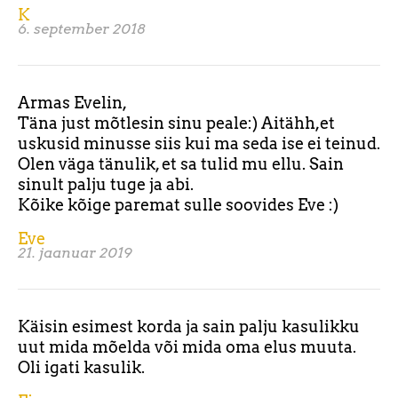
K
6. september 2018
Armas Evelin,
Täna just mõtlesin sinu peale:) Aitähh,et
uskusid minusse siis kui ma seda ise ei teinud.
Olen väga tänulik, et sa tulid mu ellu. Sain
sinult palju tuge ja abi.
Kõike kõige paremat sulle soovides Eve :)
Eve
21. jaanuar 2019
Käisin esimest korda ja sain palju kasulikku
uut mida mõelda või mida oma elus muuta.
Oli igati kasulik.