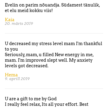
Evelin on parim nõuandja. Südamest tänulik,
et elu meid kokku viis!
Kaia
20. märts 2019
U decreased my stress level mam I'm thankful
to you
Seriously, mam, u filled New energy in me,
mam. I'm improved slept well. My anxiety
levels got decreased.
Hema
9. aprill 2019
U are a gift to me by God
I really feel relax, Its all your effort. Best