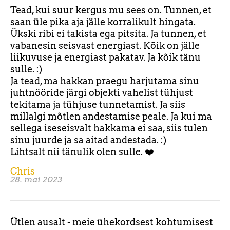
Tead, kui suur kergus mu sees on. Tunnen, et
saan üle pika aja jälle korralikult hingata.
Ükski ribi ei takista ega pitsita. Ja tunnen, et
vabanesin seisvast energiast. Kõik on jälle
liikuvuse ja energiast pakatav. Ja kõik tänu
sulle. :)
Ja tead, ma hakkan praegu harjutama sinu
juhtnööride järgi objekti vahelist tühjust
tekitama ja tühjuse tunnetamist. Ja siis
millalgi mõtlen andestamise peale. Ja kui ma
sellega iseseisvalt hakkama ei saa, siis tulen
sinu juurde ja sa aitad andestada. :)
Lihtsalt nii tänulik olen sulle. ❤️
Chris
28. mai 2023
Ütlen ausalt - meie ühekordsest kohtumisest