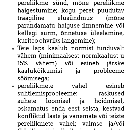
pereliikme sünd, mõne pereliikme
haigestumine; kogu peret puudutav
traagiline elusündmus (mõne
parandamatu haiguse ilmnemine või
kellegi surm, õnnetuse üleelamine,
kuriteo ohvriks langemine);
Teie laps kaalub normist tunduvalt
vähem (minimaalsest normkaalust u
15% vähem) või esineb järske
kaalukõikumisi ja probleeme
söömisega;
pereliikmete vahel esineb
suhtlemisprobleeme: raskused
suhete loomisel ja hoidmisel,
oskamatus enda eest seista, kestvad
konfliktid laste ja vanemate või teiste
pereliikmete vahel; vaimse ja/või