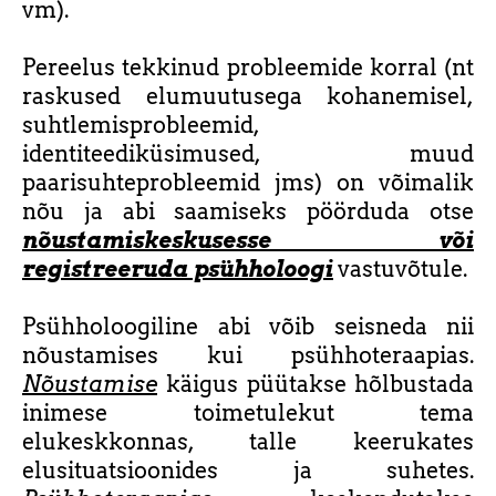
vm).
Pereelus tekkinud probleemide korral (nt
raskused elumuutusega kohanemisel,
suhtlemisprobleemid,
identiteediküsimused, muud
paarisuhteprobleemid jms) on võimalik
nõu ja abi saamiseks pöörduda otse
nõustamiskeskusesse või
registreeruda psühholoogi
vastuvõtule.
Psühholoogiline abi võib seisneda nii
nõustamises kui psühhoteraapias.
Nõustamise
käigus püütakse hõlbustada
inimese toimetulekut tema
elukeskkonnas, talle keerukates
elusituatsioonides ja suhetes.