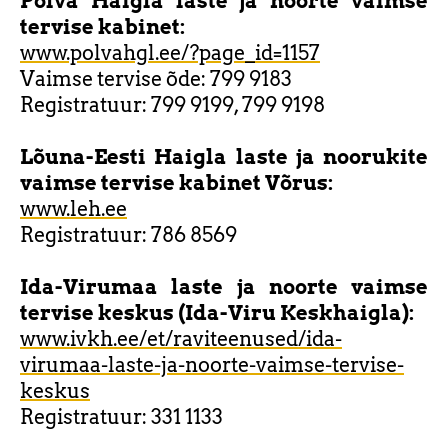
Põlva Haigla laste ja noorte vaimse
tervise kabinet:
www.polvahgl.ee/?page_id=1157
Vaimse tervise õde: 799 9183
Registratuur: 799 9199, 799 9198
Lõuna-Eesti Haigla laste ja noorukite
vaimse tervise kabinet
Võrus
:
www.leh.ee
Registratuur: 786 8569
Ida-Virumaa laste ja noorte vaimse
tervise keskus (Ida-Viru Keskhaigla):
www.ivkh.ee/et/raviteenused/ida-
virumaa-laste-ja-noorte-vaimse-tervise-
keskus
Registratuur: 331 1133