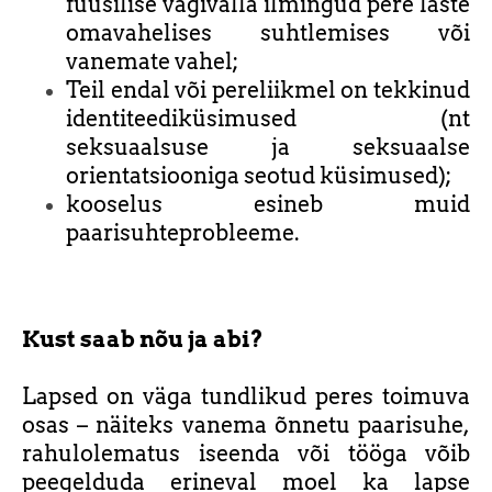
füüsilise vägivalla ilmingud pere laste
omavahelises suhtlemises või
vanemate vahel;
Teil endal või pereliikmel on tekkinud
identiteediküsimused (nt
seksuaalsuse ja seksuaalse
orientatsiooniga seotud küsimused);
kooselus esineb muid
paarisuhteprobleeme.
Kust saab nõu ja abi?
Lapsed on väga tundlikud peres toimuva
osas – näiteks vanema õnnetu paarisuhe,
rahulolematus iseenda või tööga võib
peegelduda erineval moel ka lapse