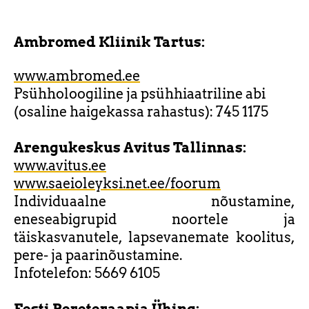
Ambromed Kliinik Tartus:
www.ambromed.ee
Psühholoogiline ja psühhiaatriline abi
(osaline haigekassa rahastus): 745 1175
Arengukeskus Avitus Tallinnas:
www.avitus.ee
www.saeioleyksi.net.ee/foorum
Individuaalne nõustamine,
eneseabigrupid noortele ja
täiskasvanutele, lapsevanemate koolitus,
pere- ja paarinõustamine.
Infotelefon: 5669 6105