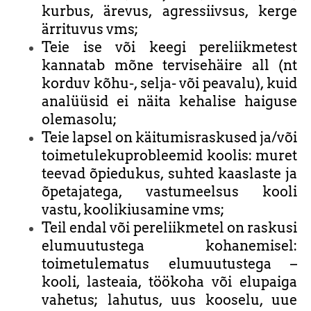
kurbus, ärevus, agressiivsus, kerge
ärrituvus vms;
Teie ise või keegi pereliikmetest
kannatab mõne tervisehäire all (nt
korduv kõhu-, selja- või peavalu), kuid
analüüsid ei näita kehalise haiguse
olemasolu;
Teie lapsel on käitumisraskused ja/või
toimetulekuprobleemid koolis: muret
teevad õpiedukus, suhted kaaslaste ja
õpetajatega, vastumeelsus kooli
vastu, koolikiusamine vms;
Teil endal või pereliikmetel on raskusi
elumuutustega kohanemisel:
toimetulematus elumuutustega –
kooli, lasteaia, töökoha või elupaiga
vahetus; lahutus, uus kooselu, uue