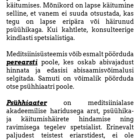
käitumises. Mõnikord on lapse käitumine
selline, et vanem ei suuda otsustada, kas
tegu on lapse eripära või häirunud
psüühikaga. Kui kahtlete, konsulteerige
kindlasti spetsialistiga.
Meditsiinisüsteemis võib esmalt pöörduda
perearsti
poole, kes oskab abivajadust
hinnata ja edasisi abisaamisvõimalusi
selgitada. Samuti on võimalik pöörduda
otse psühhiaatri poole.
Psühhiaater
on meditsiinialase
akadeemilise haridusega arst, psüühika-
ja käitumishäirete hindamise ning
ravimisega tegelev spetsialist. Erinevalt
paljudest teistest eriarstidest, ei ole