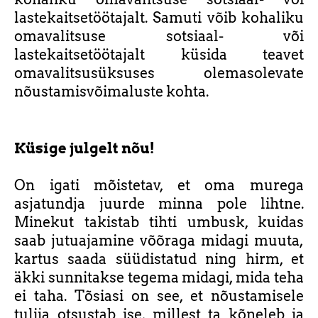
lastekaitsetöötajalt. Samuti võib kohaliku
omavalitsuse sotsiaal- või
lastekaitsetöötajalt küsida teavet
omavalitsusüksuses olemasolevate
nõustamisvõimaluste kohta.
Küsige julgelt nõu!
On igati mõistetav, et oma murega
asjatundja juurde minna pole lihtne.
Minekut takistab tihti umbusk, kuidas
saab jutuajamine võõraga midagi muuta,
kartus saada süüdistatud ning hirm, et
äkki sunnitakse tegema midagi, mida teha
ei taha. Tõsiasi on see, et nõustamisele
tulija otsustab ise, millest ta kõneleb ja