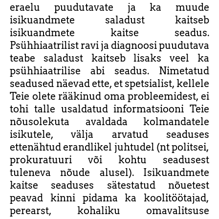
eraelu puudutavate ja ka muude
isikuandmete saladust kaitseb
isikuandmete kaitse seadus.
Psühhiaatrilist ravi ja diagnoosi puudutava
teabe saladust kaitseb lisaks veel ka
psühhiaatrilise abi seadus. Nimetatud
seadused näevad ette, et spetsialist, kellele
Teie olete rääkinud oma probleemidest, ei
tohi talle usaldatud informatsiooni Teie
nõusolekuta avaldada kolmandatele
isikutele, välja arvatud seaduses
ettenähtud erandlikel juhtudel (nt politsei,
prokuratuuri või kohtu seadusest
tuleneva nõude alusel). Isikuandmete
kaitse seaduses sätestatud nõuetest
peavad kinni pidama ka koolitöötajad,
perearst, kohaliku omavalitsuse