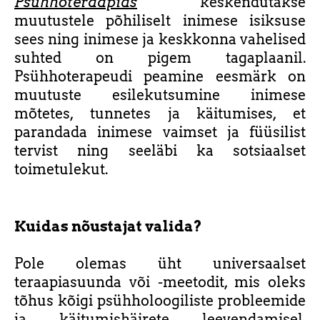
Psühhoteraapias
keskendutakse
muutustele põhiliselt inimese isiksuse
sees ning inimese ja keskkonna vahelised
suhted on pigem tagaplaanil.
Psühhoterapeudi peamine eesmärk on
muutuste esilekutsumine inimese
mõtetes, tunnetes ja käitumises, et
parandada inimese vaimset ja füüsilist
tervist ning seeläbi ka sotsiaalset
toimetulekut.
Kuidas nõustajat valida?
Pole olemas üht universaalset
teraapiasuunda või -meetodit, mis oleks
tõhus kõigi psühholoogiliste probleemide
ja käitumishäirete leevendamisel.