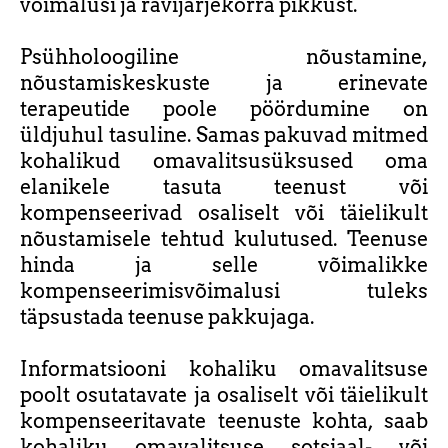
võimalusi ja ravijärjekorra pikkust.
Psühholoogiline nõustamine,
nõustamiskeskuste ja erinevate
terapeutide poole pöördumine on
üldjuhul tasuline. Samas pakuvad mitmed
kohalikud omavalitsusüksused oma
elanikele tasuta teenust või
kompenseerivad osaliselt või täielikult
nõustamisele tehtud kulutused. Teenuse
hinda ja selle võimalikke
kompenseerimisvõimalusi tuleks
täpsustada teenuse pakkujaga.
Informatsiooni kohaliku omavalitsuse
poolt osutatavate ja osaliselt või täielikult
kompenseeritavate teenuste kohta, saab
kohaliku omavalitsuse sotsiaal- või