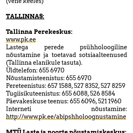
(vene keeles)
TALLINNAS:
Tallinna Perekeskus:
www.pk.ee
Lastega perede psühholoogiline
nõustamine ja toetavad sotsiaalteenused
(Tallinna elanikule tasuta).
Üldtelefon: 655 6970
Nõustamisteenistus: 655 6970
Pereteenistus: 657 1588, 527 8352, 527 8259
Tugiisikuteenistus: 655 6088, 526 8584
Päevakeskuse teenus: 655 6096, 521 1960
Interneti nõustamine:
http://www.pk.ee/abipshholoognustamine
MTÜ Laste ja noorte nõustamiskeskus: