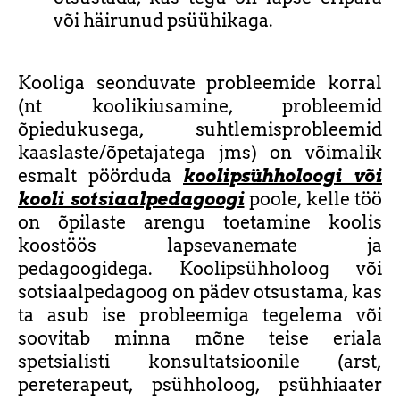
või häirunud psüühikaga.
Kooliga seonduvate probleemide korral
(nt koolikiusamine, probleemid
õpiedukusega, suhtlemisprobleemid
kaaslaste/õpetajatega jms) on võimalik
esmalt pöörduda
koolipsühholoogi või
kooli sotsiaalpedagoogi
poole, kelle töö
on õpilaste arengu toetamine koolis
koostöös lapsevanemate ja
pedagoogidega. Koolipsühholoog või
sotsiaalpedagoog on pädev otsustama, kas
ta asub ise probleemiga tegelema või
soovitab minna mõne teise eriala
spetsialisti konsultatsioonile (arst,
pereterapeut, psühholoog, psühhiaater