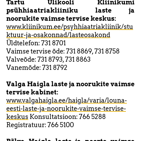
Tartu Ülikooli Kliinikumi
psühhiaatriakliiniku laste ja
noorukite vaimse tervise keskus:
www.kliinikum.ee/psyhhiaatriakliinik/stu
ktuur-ja-osakonnad/lasteosakond
Üldtelefon: 731 8701
Vaimse tervise õde: 731 8869, 731 8758
Valveõde: 731 8793, 731 8863
Vanemõde: 731 8792
Valga Haigla laste ja noorukite vaimse
tervise kabinet:
www.valgahaigla.ee/haigla/varia/louna-
eesti-laste-ja-noorukite-vaimse-tervise-
keskus
Konsultatsioon: 766 5288
Registratuur: 766 5100