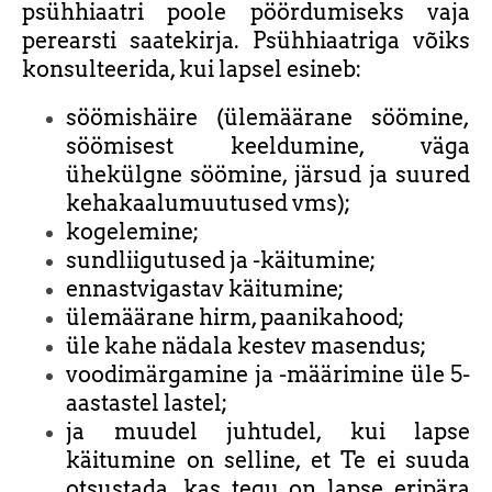
psühhiaatri poole pöördumiseks vaja
perearsti saatekirja. Psühhiaatriga võiks
konsulteerida, kui lapsel esineb:
söömishäire (ülemäärane söömine,
söömisest keeldumine, väga
ühekülgne söömine, järsud ja suured
kehakaalumuutused vms);
kogelemine;
sundliigutused ja -käitumine;
ennastvigastav käitumine;
ülemäärane hirm, paanikahood;
üle kahe nädala kestev masendus;
voodimärgamine ja -määrimine üle 5-
aastastel lastel;
ja muudel juhtudel, kui lapse
käitumine on selline, et Te ei suuda
otsustada, kas tegu on lapse eripära