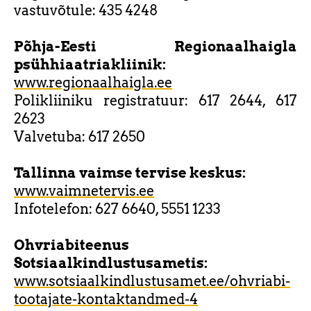
vastuvõtule: 435 4248
Põhja-Eesti Regionaalhaigla
psühhiaatriakliinik:
www.regionaalhaigla.ee
Polikliiniku registratuur: 617 2644, 617
2623
Valvetuba: 617 2650
Tallinna vaimse tervise keskus:
www.vaimnetervis.ee
Infotelefon: 627 6640, 5551 1233
Ohvriabiteenus
Sotsiaalkindlustusametis:
www.sotsiaalkindlustusamet.ee/ohvriabi-
tootajate-kontaktandmed-4