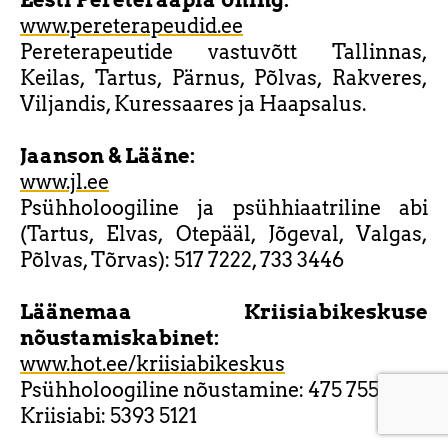
Eesti Pereteraapia Ühing:
www.pereterapeudid.ee
Pereterapeutide vastuvõtt Tallinnas,
Keilas, Tartus, Pärnus, Põlvas, Rakveres,
Viljandis, Kuressaares ja Haapsalus.
Jaanson & Lääne:
www.jl.ee
Psühholoogiline ja psühhiaatriline abi
(Tartus, Elvas, Otepääl, Jõgeval, Valgas,
Põlvas, Tõrvas): 517 7222, 733 3446
Läänemaa Kriisiabikeskuse
nõustamiskabinet:
www.hot.ee/kriisiabikeskus
Psühholoogiline nõustamine: 475 7555
Kriisiabi: 5393 5121