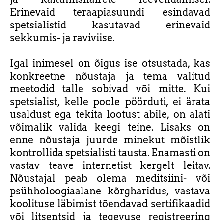
Erinevaid teraapiasuundi esindavad
spetsialistid kasutavad erinevaid
sekkumis- ja raviviise.
Igal inimesel on õigus ise otsustada, kas
konkreetne nõustaja ja tema valitud
meetodid talle sobivad või mitte. Kui
spetsialist, kelle poole pöörduti, ei ärata
usaldust ega tekita lootust abile, on alati
võimalik valida keegi teine. Lisaks on
enne nõustaja juurde minekut mõistlik
kontrollida spetsialisti tausta. Enamasti on
vastav teave internetist kergelt leitav.
Nõustajal peab olema meditsiini- või
psühholoogiaalane kõrgharidus, vastava
koolituse läbimist tõendavad sertifikaadid
või litsentsid ja tegevuse registreering