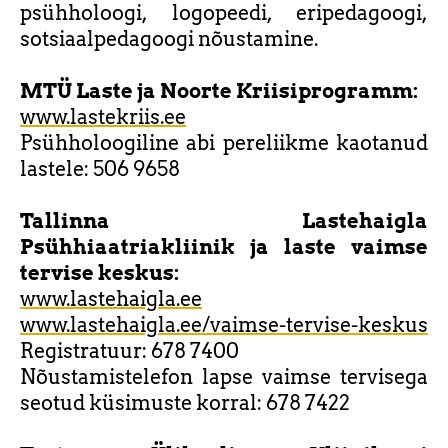
psühholoogi, logopeedi, eripedagoogi,
sotsiaalpedagoogi nõustamine.
MTÜ Laste ja Noorte Kriisiprogramm:
www.lastekriis.ee
Psühholoogiline abi pereliikme kaotanud
lastele: 506 9658
Tallinna Lastehaigla
Psühhiaatriakliinik ja laste vaimse
tervise keskus:
www.lastehaigla.ee
www.lastehaigla.ee/vaimse-tervise-keskus
Registratuur: 678 7400
Nõustamistelefon lapse vaimse tervisega
seotud küsimuste korral: 678 7422