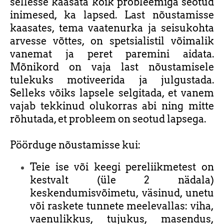
sellesse kaasata kõik probleemiga seotud
inimesed, ka lapsed. Last nõustamisse
kaasates, tema vaatenurka ja seisukohta
arvesse võttes, on spetsialistil võimalik
vanemat ja peret paremini aidata.
Mõnikord on vaja last nõustamisele
tulekuks motiveerida ja julgustada.
Selleks võiks lapsele selgitada, et vanem
vajab tekkinud olukorras abi ning mitte
rõhutada, et probleem on seotud lapsega.
Pöörduge nõustamisse kui:
Teie ise või keegi pereliikmetest on
kestvalt (üle 2 nädala)
keskendumisvõimetu, väsinud, unetu
või raskete tunnete meelevallas: viha,
vaenulikkus, tujukus, masendus,