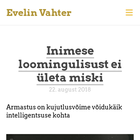
Evelin Vahter
Inimese
loomingulisust ei
ületa miski
22. august 2018
Armastus on kujutlusvõime võidukäik
intelligentsuse kohta