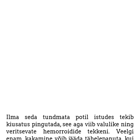
Ilma seda tundmata potil istudes tekib
kiusatus pingutada, see aga viib valulike ning
veritsevate hemorroidide tekkeni. Veelgi
enam, kakamine võib jääda tähelepanuta, kui