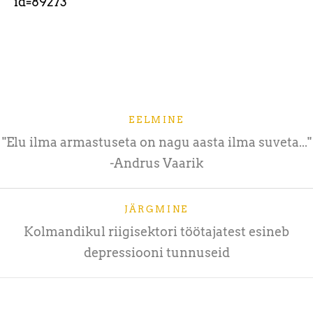
id=89273
EELMINE
"Elu ilma armastuseta on nagu aasta ilma suveta..."
-Andrus Vaarik
JÄRGMINE
Kolmandikul riigisektori töötajatest esineb
depressiooni tunnuseid