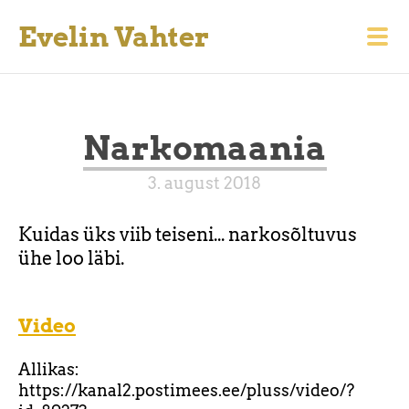
Evelin Vahter
Narkomaania
3. august 2018
Kuidas üks viib teiseni... narkosõltuvus
ühe loo läbi.
Video
Allikas:
https://kanal2.postimees.ee/pluss/video/?