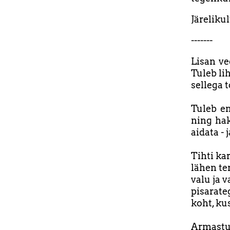
Järeliku
-------
Lisan ve
Tuleb li
sellega 
Tuleb en
ning hak
aidata -
Tihti kar
lähen te
valu ja 
pisarate
koht, kus
Armastu