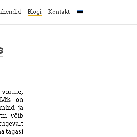
uhendid
Blogi
Kontakt
s
 vorme,
 Mis on
 mind ja
rm võib
tugevalt
aa tagasi