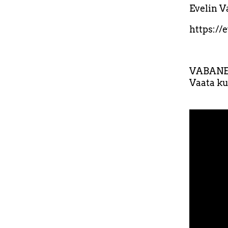
Evelin V
https://
VABANE
Vaata kui