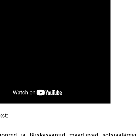
kst:
noored ja täiskasvanud maadlevad sotsiaalärev