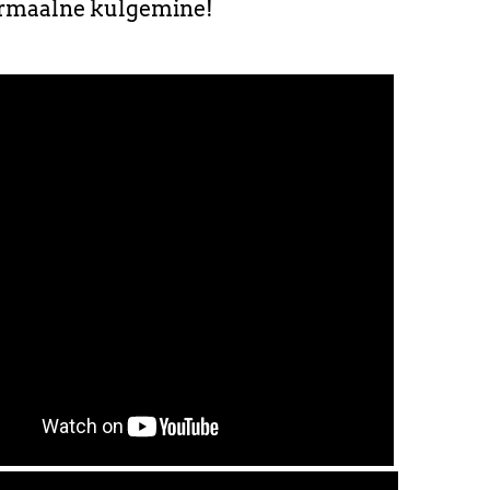
rmaalne kulgemine!
.