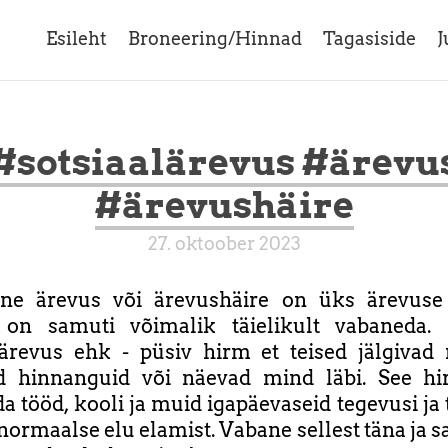
Esileht
Broneering/Hinnad
Tagasiside
J
#sotsiaalärevus #ärevu
#ärevushäire
27. oktoober 2023
alne ärevus või ärevushäire on üks ärevuse
t on samuti võimalik täielikult vabaneda.
lärevus ehk - püsiv hirm et teised jälgivad
d hinnanguid või näevad mind läbi. See hi
a tööd, kooli ja muid igapäevaseid tegevusi ja 
normaalse elu elamist. Vabane sellest täna ja s