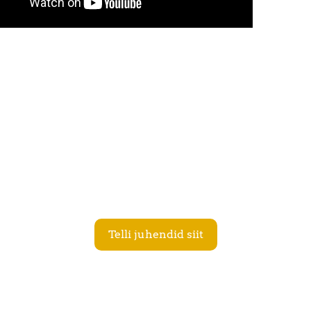
.
Telli juhendid siit