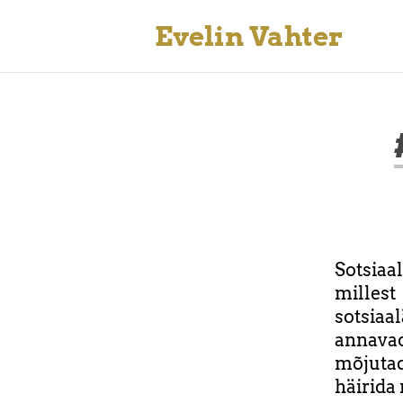
Evelin Vahter
Sotsia
milles
sotsiaa
annava
mõjutad
häirida 