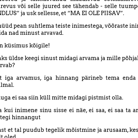
ärevus või selle juured see tähendab - selle tuum
LUS” ja usk sellesse, et “MA EI OLE PIISAV”.
üüd pean suhtlema teiste inimestega, võõraste in
mida nad minust arvavad.
n küsimus kõigile!
ks üldse keegi sinust midagi arvama ja mille põhjal
arvab?
ult iga arvamus, iga hinnang pärineb tema enda i
lmal.
nuga ei saa siin küll mitte midagi pistmist olla.
 kui inimene sinu sisse ei näe, ei saa, ei saa ta a
tegi hinnangut
ast et tal puudub tegelik mõistmine ja arusaam, kes
t oled.