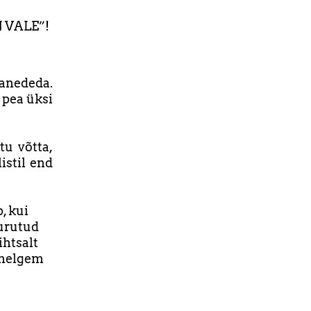
N VALE”!
banededa.
 pea üksi
tu võtta,
istil end
, kui
surutud
ihtsalt
 helgem