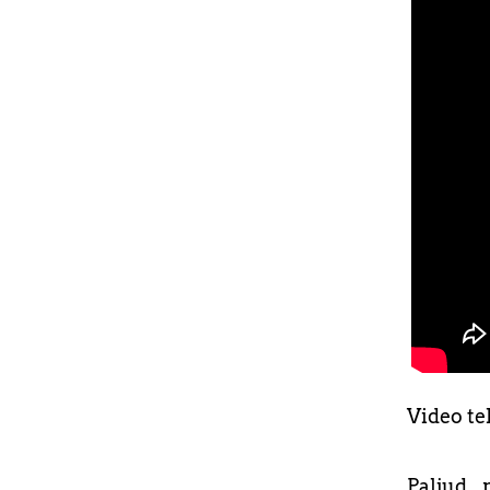
.
Video te
Paljud 