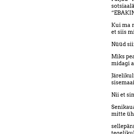
sotsiaal
“EBAKIND
Kui ma n
et siis 
Nüüd sii
Miks pea
midagi 
Järelik
sisemaai
Nii et si
Senikaua
mitte üh
sellepär
tegelikul