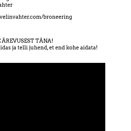
ahter
evelinvahter.com/broneering
 ÄREVUSEST TÄNA!
das ja telli juhend, et end kohe aidata!