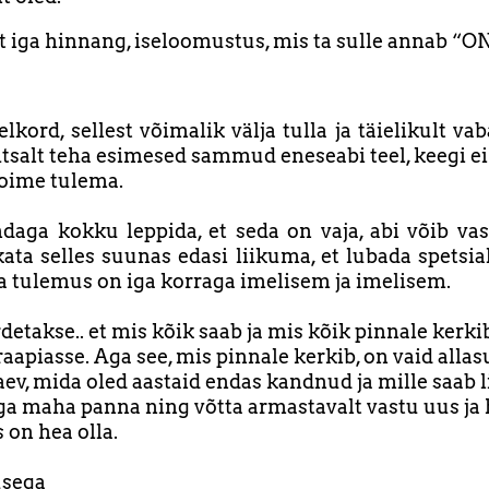
lt iga hinnang, iseloomustus, mis ta sulle annab “O
elkord, sellest võimalik välja tulla ja täielikult va
htsalt teha esimesed sammud eneseabi teel, keegi ei
toime tulema.
daga kokku leppida, et seda on vaja, abi võib vas
ata selles suunas edasi liikuma, et lubada spetsial
 ja tulemus on iga korraga imelisem ja imelisem.
detakse.. et mis kõik saab ja mis kõik pinnale kerkib
raapiasse. Aga see, mis pinnale kerkib, on vaid alla
vaev, mida oled aastaid endas kandnud ja mille saab l
ga maha panna ning võtta armastavalt vastu uus ja
 on hea olla.
sega