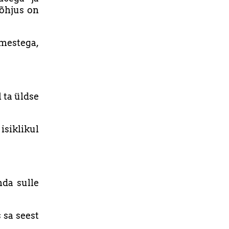
põhjus on
imestega,
 ta üldse
siklikul
nda sulle
 sa seest