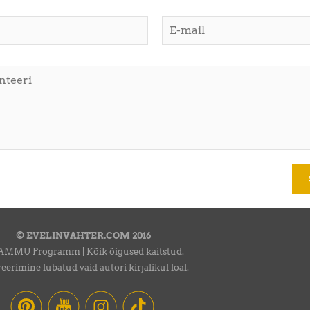
© EVELINVAHTER.COM 2016
AMMU Programm | Kõik õigused kaitstud.
eerimine lubatud vaid autori kirjalikul loal.