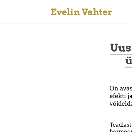
Evelin Vahter
Uus
ü
On avas
efekti 
võideld
Teadlas
hormooni