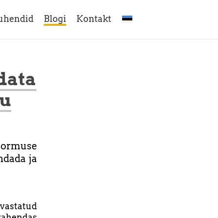
uhendid
Blogi
Kontakt
data
tu
koormuse
ndada ja
vastatud
 vahendas