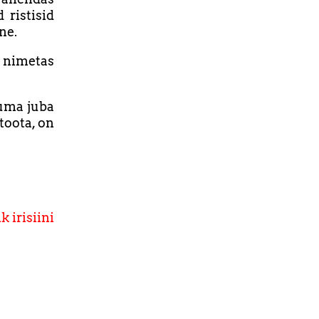
 ristisid
ne.
 nimetas
uma juba
toota, on
k irisiini