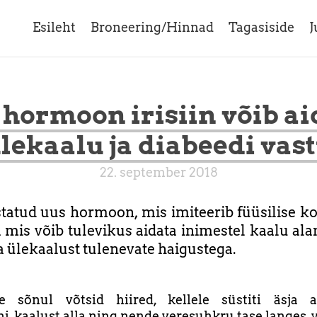
Esileht
Broneering/Hinnad
Tagasiside
J
 hormoon irisiin võib ai
lekaalu ja diabeedi vas
22. september 2018
tatud uus hormoon, mis imiteerib füüsilise 
ja mis võib tulevikus aidata inimestel kaalu ala
a ülekaalust tulenevate haigustega.
te sõnul võtsid hiired, kellele süstiti äsja a
, kaalust alla ning nende veresuhkru tase langes,