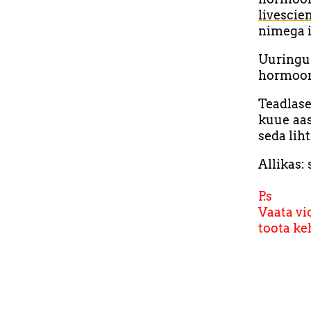
livescie
nimega i
Uuringu
hormooni
Teadlas
kuue aas
seda lih
Allikas:
P.s
Vaata vid
toota ke
.