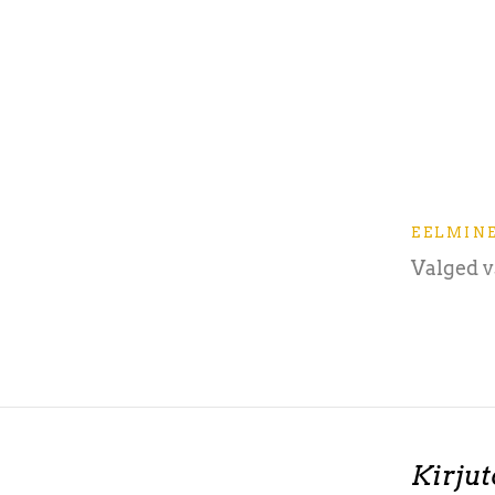
.
EELMIN
Valged v
Kirju