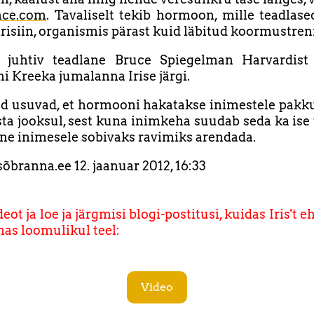
nce.com
. Tavaliselt tekib hormoon, mille teadlased
risiin, organismis pärast kuid läbitud koormustren
 juhtiv teadlane Bruce Spiegelman Harvardist
 Kreeka jumalanna Irise järgi.
ed usuvad, et hormooni hakatakse inimestele pakk
ta jooksul, sest kuna inimkeha suudab seda ka ise 
tne inimesele sobivaks ravimiks arendada.
 sõbranna.ee
12. jaanuar 2012, 16:33
eot ja loe ja järgmisi blogi-postitusi, kuidas Iris't eh
has loomulikul teel:
Video