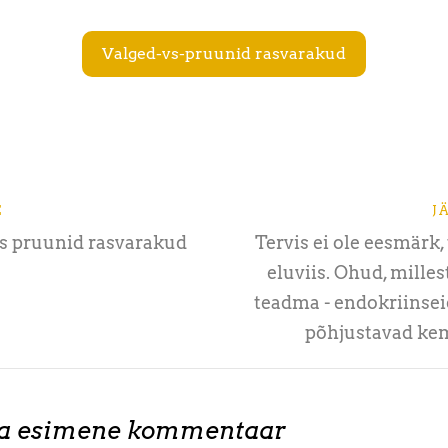
Valged-vs-pruunid rasvarakud
E
J
s pruunid rasvarakud
Tervis ei ole eesmärk,
eluviis. Ohud, milles
teadma - endokriinsei
põhjustavad kem
ta esimene kommentaar