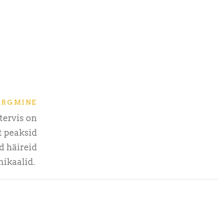
ÄRGMINE
 tervis on
t peaksid
d häireid
ikaalid.