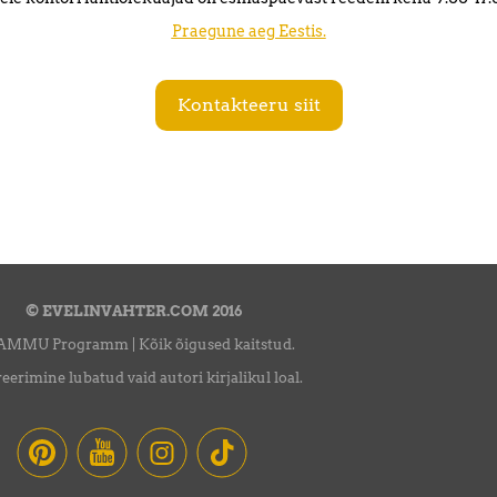
Praegune aeg Eestis.
Kontakteeru siit
© EVELINVAHTER.COM 2016
AMMU Programm | Kõik õigused kaitstud.
eerimine lubatud vaid autori kirjalikul loal.