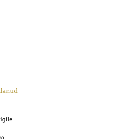
idanud
igile
00.