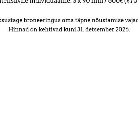
ntensiivne individuaalne: 3 x 90 min / 600€ ($70
sustage broneeringus oma täpne nõustamise vaja
Hinnad on kehtivad kuni 31. detsember 2026.