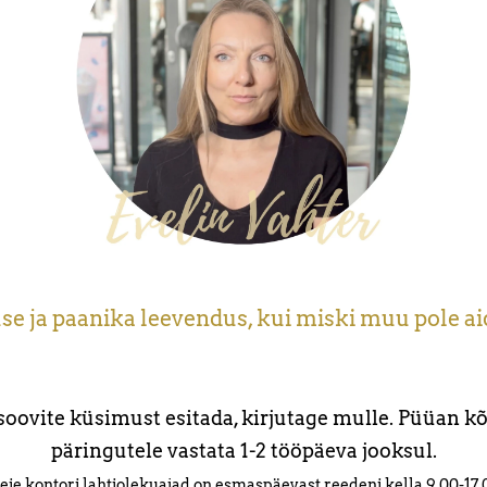
se ja paanika leevendus, kui miski muu pole a
soovite küsimust esitada, kirjutage mulle. Püüan kõ
päringutele vastata 1-2 tööpäeva jooksul.
ie kontori lahtiolekuajad on esmaspäevast reedeni kella 9.00-17.