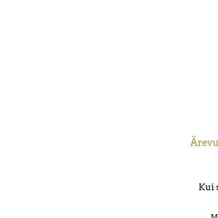
Ärevu
Kui 
Me