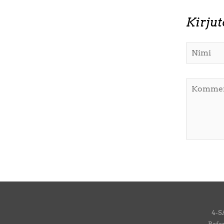
Kirju
4-S