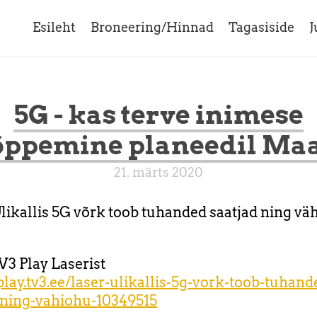
Esileht
Broneering/Hinnad
Tagasiside
J
5G - kas terve inimese
õppemine planeedil Ma
21. märts 2020
Ülikallis 5G võrk toob tuhanded saatjad ning vä
V3 Play Laserist
play.tv3.ee/laser-ulikallis-5g-vork-toob-tuhand
-ning-vahiohu-10349515