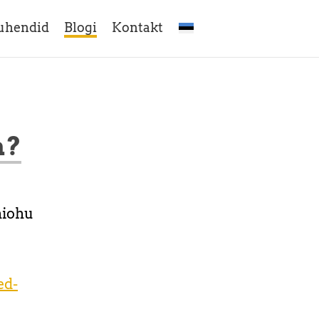
uhendid
Blogi
Kontakt
a?
hiohu
ed-