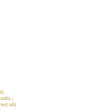
st,
kodu-,
est või