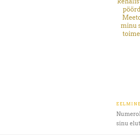
kehalis
pöörd
Meeto
minu s
toime
EELMIN
Numerol
sinu el