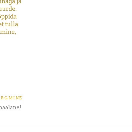
inaga ja
uurde.
õppida
t tulla
umine,
ÄRGMINE
maalane!