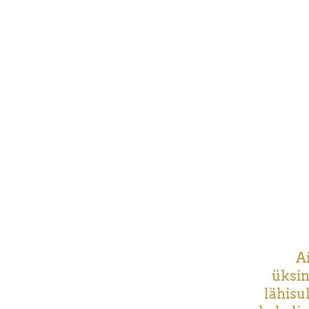
Ai
üksin
lähisu