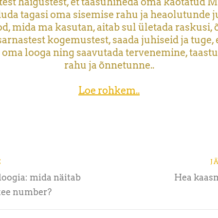
test haigustest, et taasühineda oma kaotatud M
uda tagasi oma sisemise rahu ja heaolutunde j
d, mida ma kasutan, aitab sul ületada raskusi, 
arnastest kogemustest, saada juhiseid ja tuge, e
 oma looga ning saavutada tervenemine, taast
rahu ja õnnetunne..
Loe rohkem..
E
J
oogia: mida näitab
Hea kaas
utee number?