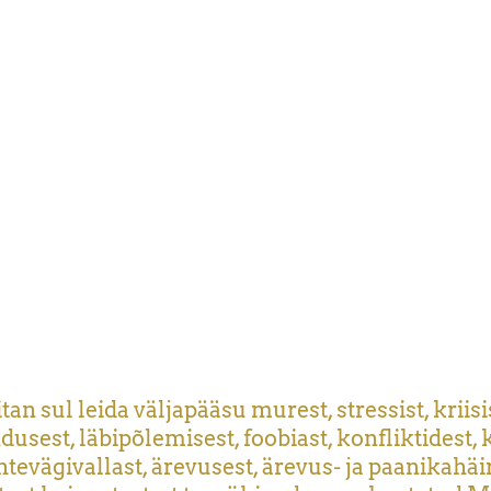
tan sul leida väljapääsu murest, stressist, kriisi
dusest, läbipõlemisest, foobiast, konfliktidest, 
htevägivallast, ärevusest, ärevus- ja paanikahäir