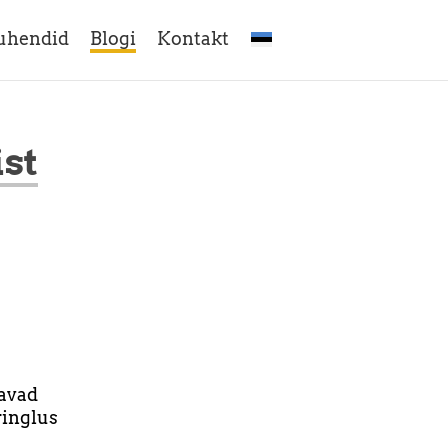
uhendid
Blogi
Kontakt
st
tavad
ringlus