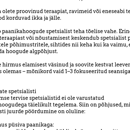
a olete proovinud teraapiat, ravimeid või eneseabi 
d korduvad ikka ja jälle.
b paanikahoogude spetsialist teha tõelise vahe. Erin
 teraapiast või nõustamisest keskendub spetsialist 
ele põhimustritele, sihtides nii keha kui ka vaimu, 
da hoogude algpõhjust.
e hirmus elamisest väsinud ja soovite kestvat leeve
 olemas – mõnikord vaid 1–3 fokuseeritud seansiga
te spetsialisti
mse tervise spetsialistid ei ole varustatud
oogudega täielikult tegelema. Siin on põhjused, m
isti juurde pöördumine on oluline:
us püsiva paanikaga: