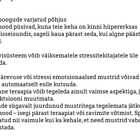
hoogude varjatud põhjus
ood püsivad, kuna teie keha on kinni hüpererksas
isseisundis, sageli kaua pärast seda, kui algne pääs
.
visüsteem võib väiksematele stressitekitajatele üle
da.
ärevuse või stressi emotsionaalsed mustrid võivad
 automaatselt esile kutsuda.
ne teraapia võib tegeleda ainult vaimse aspektiga, j
aktsiooni muutmata.
de sügavalt juurdunud mustritega tegelemata jät
ood – isegi pärast teraapiat või ravimite võtmist. Sp
tud nii vaimule kui ka kehale, et need mustrid vaba
stada.