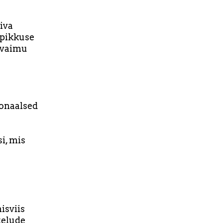
iva
epikkuse
 vaimu
ionaalsed
i, mis
isviis
telude