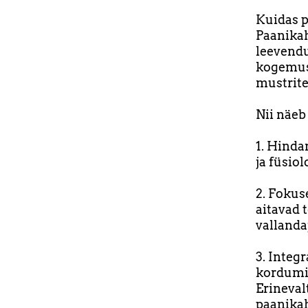
Kuidas p
Paanikah
leevend
kogemuse
mustrite
Nii näeb
1. Hinda
ja füsio
2. Fokus
aitavad 
vallanda
3. Integr
kordumis
Erineval
paanikah