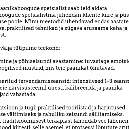
aanikahoogude spetsialist saab teid aidata
oogude spetsialistina juhendan kliente kiire ja püs
use poole. Minu meetodid ühendavad endas aastat
, praktilised tehnikad ja sügava arusaama keha ja
st.
 välja tüüpiline teekond:
mine ja põhiseisundi avastamine: tuvastage emots
loogilised mustrid, mis teie paanikat õhutavad.
eeritud tervendamisseansid: intensiivsed 1–3 seanss
teie närvisüsteemil uuesti kalibreerida ja paanika
jaid vabastada.
atsioon ja tugi: praktilised tööriistad ja harjutused
e vältimiseks ja rahuliku seisundi säilitamiseks.
t traditsioonilisest teraapiast lahendab see lähenem
ood kiiresti, selle asemel, et protsessi lõputute aru