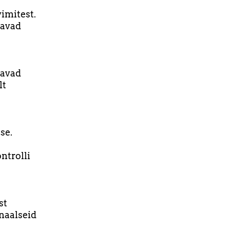
imitest.
iavad
tavad
lt
se.
ntrolli
st
naalseid