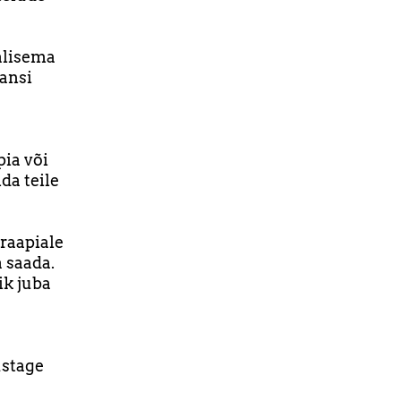
alisema
eansi
pia või
da teile
eraapiale
a saada.
ik juba
ustage