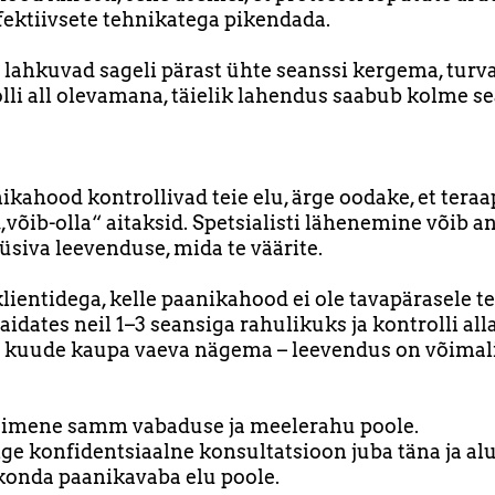
fektiivsete tehnikatega pikendada.
 lahkuvad sageli pärast ühte seanssi kergema, turv
olli all olevamana, täielik lahendus saabub kolme s
ikahood kontrollivad teie elu, ärge oodake, et teraa
„võib-olla“ aitaksid. Spetsialisti lähenemine võib an
püsiva leevenduse, mida te väärite.
lientidega, kelle paanikahood ei ole tavapärasele t
aidates neil 1–3 seansiga rahulikuks ja kontrolli all
a kuude kaupa vaeva nägema – leevendus on võimal
simene samm vabaduse ja meelerahu poole.
ge konfidentsiaalne konsultatsioon juba täna ja al
onda paanikavaba elu poole.