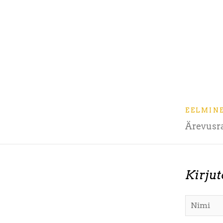
EELMIN
Ärevusra
Kirju