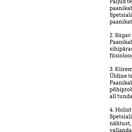
Paljud t
paanikah
Spetsiali
paanikat
2. Sügav
Paanikah
sihipära
füsioloo
3. Kiire
Üldine t
Paanikah
põhiprob
all tunda
4. Holis
Spetsial
nähtust,
vallanda