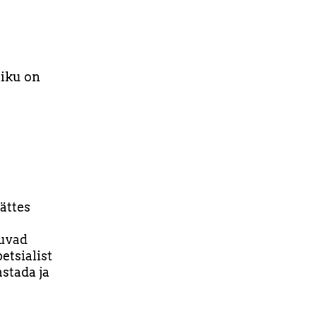
tiku on
ättes
kuvad
etsialist
stada ja