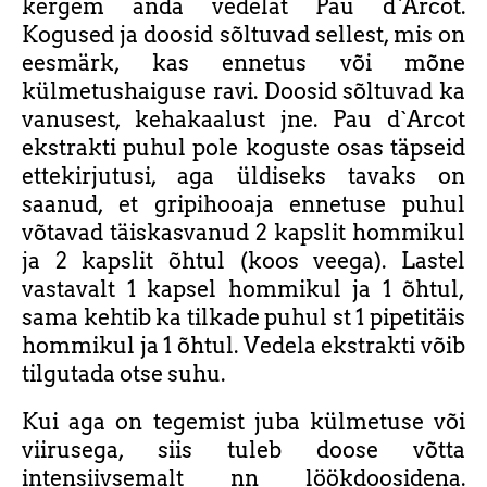
kergem anda vedelat Pau d`Arcot.
Kogused ja doosid sõltuvad sellest, mis on
eesmärk, kas ennetus või mõne
külmetushaiguse ravi. Doosid sõltuvad ka
vanusest, kehakaalust jne. Pau d`Arcot
ekstrakti puhul pole koguste osas täpseid
ettekirjutusi, aga üldiseks tavaks on
saanud, et gripihooaja ennetuse puhul
võtavad täiskasvanud 2 kapslit hommikul
ja 2 kapslit õhtul (koos veega). Lastel
vastavalt 1 kapsel hommikul ja 1 õhtul,
sama kehtib ka tilkade puhul st 1 pipetitäis
hommikul ja 1 õhtul. Vedela ekstrakti võib
tilgutada otse suhu.
Kui aga on tegemist juba külmetuse või
viirusega, siis tuleb doose võtta
intensiivsemalt nn löökdoosidena.