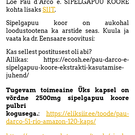
Loe Pau d`Arco e. SIPELGAPUU KOORE
kohta lisaks
SIIT
.
Sipelgapuu koor on aukohal
loodustootena ka arstide seas. Kuula ja
vaata ka dr. Eensaare soovitusi:
Kas sellest postitusest oli abi?
Allikas: https://ecosh.ee/pau-darco-e-
sipelgapuu-koore-ekstrakti-kasutamise-
juhend/
Tugevam toimeaine Üks kapsel on
võrdne 2500mg sipelgapuu koore
pulbri
kogusega.
:
https://eliksiir.ee/toode/pau-
darco-51-rio-amazon-120-kaps/