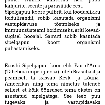
kahjurite, seente ja parasiitide eest.
Sipelgapuu koore pulbrit, kui looduslikku
toidulisandit, sobib kasutada organismi
vastupidavuse tõstmiseks ja
immuunsüsteemi hoidmiseks, eriti kevad-
sügisel hooajal. Samuti sobib kasutada
sipelgapuu koort organismi
puhastamiseks.
Ecoshi Sipelgapuu koor ehk Pau d’Arco
(Tabebuia impetiginosa) tuleb Brasiiliast ja
peamiselt ta kasvab Kesk- ja Lõuna-
Ameerikas ning tema nimetus tuleneb
sellest, et kõik õõnsused tema okstes on
asustatud sipelgatega. See teeb puu
tugevaks ja vastupidavaks