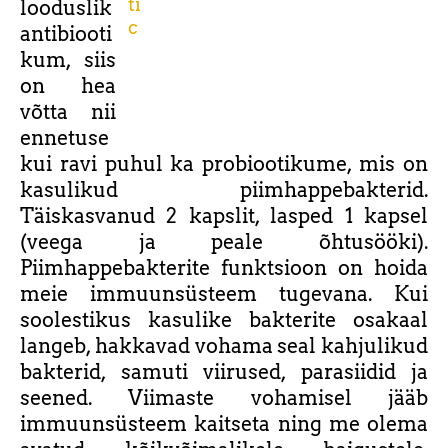
looduslik
antibiooti
kum, siis
on hea
võtta nii
ennetuse
kui ravi puhul ka probiootikume, mis on
kasulikud piimhappebakterid.
Täiskasvanud 2 kapslit, lasped 1 kapsel
(veega ja peale õhtusööki).
Piimhappebakterite funktsioon on hoida
meie immuunsüsteem tugevana. Kui
soolestikus kasulike bakterite osakaal
langeb, hakkavad vohama seal kahjulikud
bakterid, samuti viirused, parasiidid ja
seened. Viimaste vohamisel jääb
immuunsüsteem kaitseta ning me olema