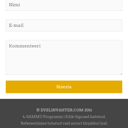
© EVELINVAHTER.COM 2016
4-SAMMU Programm | Kõik õigused kaitstud.
Refereerimine lubatud vaid autori kirjalikul loal.