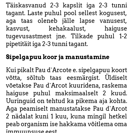
Täiskasvanud 2-3 kapslit iga 2-3 tunni
tagant. Laste puhul pool sellest kogusest,
aga taas oleneb jälle lapse vanusest,
kasvust, kehakaalust, haiguse
tugevusastmest jne. Tilkade puhul 1-2
pipetitäit iga 2-3 tunni tagant.
Sipelgapuu koor ja manustamine
Kui pikalt Pau d`Arcote e. sipelgapuu koort
võtta, sõltub taas eesmärgist. Üldiselt
võetakse Pau d`Arcot kuuridena, raskema
haiguse puhul maksimaalselt 2 kuud.
Uuringuid on tehtud ka pikema aja kohta.
Aga peamiselt manustatakse Pau d`Arcot
2 nädalat kuni 1 kuu, kuna mingil hetkel
peab organism ise hakkama võitlema oma
immuunsuse eest.