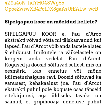
4ZYa4oN_hdYH048Wg65-
QpoeZwswXB4PcfDX8gaAsUfEALw_wcB
Sipelgapuu koor on mõeldud kellele?
SIPELGAPUU KOOR e. Pau d`Arco
ekstrakti võivad võtta nii täiskasvanud kui
lapsed. Pau d`Arcot võib anda lastele alates
9 elukuust. Imikutele ja väikelastele on
kergem anda vedelat Pau d`Arcot.
Kogused ja doosid sõltuvad sellest, mis on
eesmärk, kas ennetus või mõne
külmetushaiguse ravi. Doosid sõltuvad ka
vanusest, kehakaalust jne. Pau d`Arcot
ekstrakti puhul pole koguste osas täpseid
ettekirjutusi, aga üldiseks tavaks on
saanud, et gripihooaja ennetuse puhul