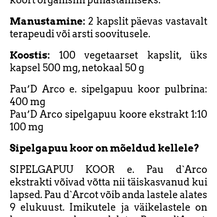
koort organismi puhastamiseks.
Manustamine:
2 kapslit päevas vastavalt
terapeudi või arsti soovitusele.
Koostis:
100 vegetaarset kapslit, üks
kapsel 500 mg, netokaal 50 g
Pau’D Arco e. sipelgapuu koor pulbrina:
400 mg
Pau’D Arco sipelgapuu koore ekstrakt 1:10
100 mg
Sipelgapuu koor on mõeldud kellele?
SIPELGAPUU KOOR e. Pau d`Arco
ekstrakti võivad võtta nii täiskasvanud kui
lapsed. Pau d`Arcot võib anda lastele alates
9 elukuust. Imikutele ja väikelastele on