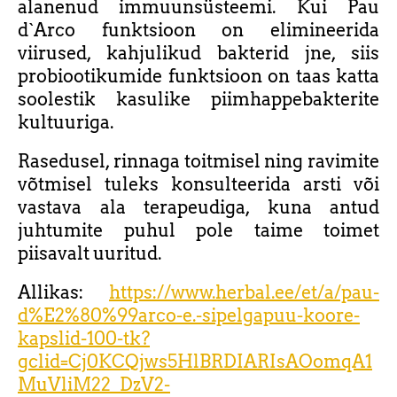
alanenud immuunsüsteemi. Kui Pau
d`Arco funktsioon on elimineerida
viirused, kahjulikud bakterid jne, siis
probiootikumide funktsioon on taas katta
soolestik kasulike piimhappebakterite
kultuuriga.
Rasedusel, rinnaga toitmisel ning ravimite
võtmisel tuleks konsulteerida arsti või
vastava ala terapeudiga, kuna antud
juhtumite puhul pole taime toimet
piisavalt uuritud.
Allikas:
https://www.herbal.ee/et/a/pau-
d%E2%80%99arco-e.-sipelgapuu-koore-
kapslid-100-tk?
gclid=Cj0KCQjws5HlBRDIARIsAOomqA1
MuVliM22_DzV2-