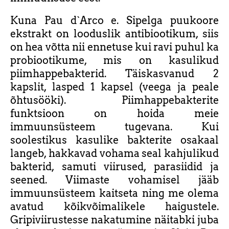
Kuna Pau d`Arco e. Sipelga puukoore
ekstrakt on looduslik antibiootikum, siis
on hea võtta nii ennetuse kui ravi puhul ka
probiootikume, mis on kasulikud
piimhappebakterid. Täiskasvanud 2
kapslit, lasped 1 kapsel (veega ja peale
õhtusööki). Piimhappebakterite
funktsioon on hoida meie
immuunsüsteem tugevana. Kui
soolestikus kasulike bakterite osakaal
langeb, hakkavad vohama seal kahjulikud
bakterid, samuti viirused, parasiidid ja
seened. Viimaste vohamisel jääb
immuunsüsteem kaitseta ning me olema
avatud kõikvõimalikele haigustele.
Gripiviirustesse nakatumine näitabki juba