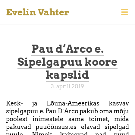
Evelin Vahter
Pau d’Arco e.
Sipelgapuu koore
kapslid
3. aprill 2019
Kesk- ja Lõuna-Ameerikas kasvav
sipelgapuu e. Pau D´Arco pakub oma mõju
poolest inimestele sama toimet, mida
pakuvad puuõõnsustes elavad sipelgad
puule. Nimelt kaitsevad nad puud