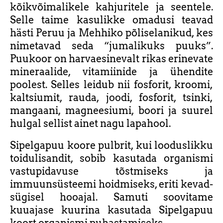
kõikvõimalikele kahjuritele ja seentele.
Selle taime kasulikke omadusi teavad
hästi Peruu ja Mehhiko põliselanikud, kes
nimetavad seda “jumalikuks puuks”.
Puukoor on harvaesinevalt rikas erinevate
mineraalide, vitamiinide ja ühendite
poolest. Selles leidub nii fosforit, kroomi,
kaltsiumit, rauda, joodi, fosforit, tsinki,
mangaani, magneesiumi, boori ja suurel
hulgal sellist ainet nagu lapahool.
Sipelgapuu koore pulbrit, kui looduslikku
toidulisandit, sobib kasutada organismi
vastupidavuse tõstmiseks ja
immuunsüsteemi hoidmiseks, eriti kevad-
sügisel hooajal. Samuti soovitame
kuuajase kuurina kasutada Sipelgapuu