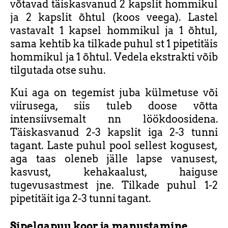
võtavad täiskasvanud 2 kapslit hommikul
ja 2 kapslit õhtul (koos veega). Lastel
vastavalt 1 kapsel hommikul ja 1 õhtul,
sama kehtib ka tilkade puhul st 1 pipetitäis
hommikul ja 1 õhtul. Vedela ekstrakti võib
tilgutada otse suhu.
Kui aga on tegemist juba külmetuse või
viirusega, siis tuleb doose võtta
intensiivsemalt nn löökdoosidena.
Täiskasvanud 2-3 kapslit iga 2-3 tunni
tagant. Laste puhul pool sellest kogusest,
aga taas oleneb jälle lapse vanusest,
kasvust, kehakaalust, haiguse
tugevusastmest jne. Tilkade puhul 1-2
pipetitäit iga 2-3 tunni tagant.
Sipelgapuu koor ja manustamine