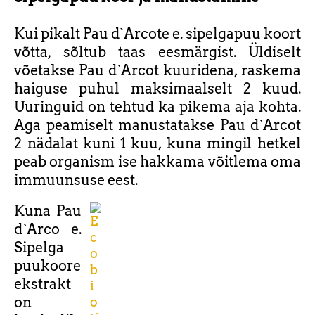
Kui pikalt Pau d`Arcote e. sipelgapuu koort
võtta, sõltub taas eesmärgist. Üldiselt
võetakse Pau d`Arcot kuuridena, raskema
haiguse puhul maksimaalselt 2 kuud.
Uuringuid on tehtud ka pikema aja kohta.
Aga peamiselt manustatakse Pau d`Arcot
2 nädalat kuni 1 kuu, kuna mingil hetkel
peab organism ise hakkama võitlema oma
immuunsuse eest.
Kuna Pau
d`Arco e.
Sipelga
puukoore
ekstrakt
on