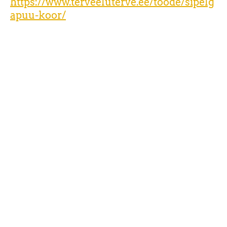
https://www.terveeluterve.ee/toode/sipelg
apuu-koor/