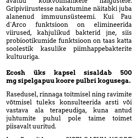
avatud kõikvõimalikele haigustele.
Gripiviirustesse nakatumine näitabki juba
alanenud immuunsüsteemi. Kui Pau
d`Arco funktsioon on elimineerida
viirused, kahjulikud bakterid jne, siis
probiootikumide funktsioon on taas katta
soolestik kasulike piimhappebakterite
kultuuriga.
Ecosh üks kapsel sisaldab 500
mg sipelgapuu koore pulbri kogusega.
Rasedusel, rinnaga toitmisel ning ravimite
võtmisel tuleks konsulteerida arsti või
vastava ala terapeudiga, kuna antud
juhtumite puhul pole taime toimet
piisavalt uuritud.