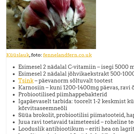
Küüslauk
, foto:
fennelandfern.co.uk
Esimesel 2 nädalal C-vitamiin – isegi 5000
Esimesel 2 nädalal jõhvikaekstrakt 500-100
Tsink
– päevanorm sõltuvalt tootest
Karnosiin – kuni 1200-1400mg päevas, ravi
Probiootilised piimhappebakterid
Igapäevaselt tarbida: toorelt 1-2 keskmist k
kõrvitsaseemneõli
Süüa brokolit, probiootilisi piimatooteid, h
Juua ravi toetavaid taimeteesid – roheline tee
Looduslik antibiootikum – eriti hea on lagr