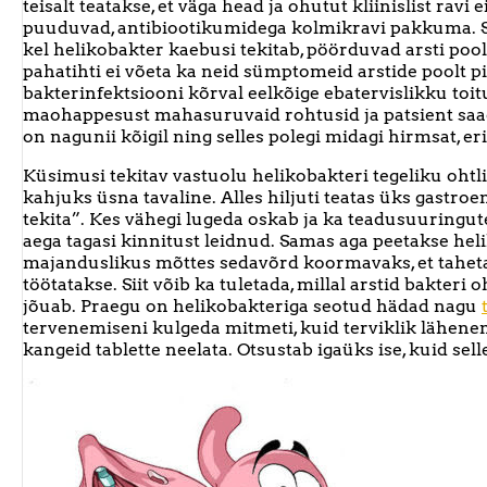
teisalt teatakse, et väga head ja ohutut kliinislist ravi
puuduvad, antibiootikumidega kolmikravi pakkuma. S
kel helikobakter kaebusi tekitab, pöörduvad arsti po
pahatihti ei võeta ka neid sümptomeid arstide poolt p
bakterinfektsiooni kõrval eelkõige ebatervislikku toit
maohappesust mahasuruvaid rohtusid ja patsient saad
on nagunii kõigil ning selles polegi midagi hirmsat, eri
Küsimusi tekitav vastuolu helikobakteri tegeliku oht
kahjuks üsna tavaline. Alles hiljuti teatas üks gastroe
tekita”. Kes vähegi lugeda oskab ja ka teadusuuringut
aega tagasi kinnitust leidnud. Samas aga peetakse heli
majanduslikus mõttes sedavõrd koormavaks, et tahetaks
töötatakse. Siit võib ka tuletada, millal arstid bakter
jõuab. Praegu on helikobakteriga seotud hädad nagu
tervenemiseni kulgeda mitmeti, kuid terviklik lähenem
kangeid tablette neelata. Otsustab igaüks ise, kuid sel