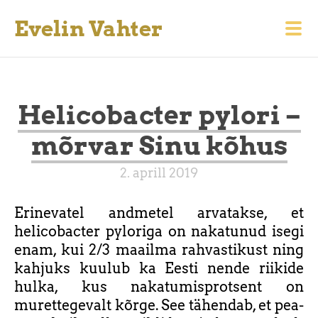
Evelin Vahter
Helicobacter pylori –
mõrvar Sinu kõhus
2. aprill 2019
Erinevatel andmetel arvatakse, et
helicobacter pyloriga on nakatunud isegi
enam, kui 2/3 maailma rahvastikust ning
kahjuks kuulub ka Eesti nende riikide
hulka, kus nakatumisprotsent on
murettegevalt kõrge. See tähendab, et pea-