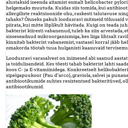
alustaksid iseenda aitamist esmalt helicobacter pylori
helgemaks muutuda. Kuidas siis tomida, kui antibioot
allergiliste reaktsioonide ohu, raskesti talutavuse nin
tahaks? Õnneks pakub loodusravi mitmeid tõhusaid va
piirata, kui mitte lõplikult hävitada. Kuigi on teada j
bakterist kiiresti vabanenud, tuleb ka siin arvestada
sisseseadnud mikroorganismiga, kes liiga lihtsalt ravile
kinnitab bakterist vabanemist, vastasel korral jääb h
omakorda tõotab tuua hulganisti kaasuvaid tervisemur
Loodusravi varasalvest on inimesed abi saanud aastat
ja toidulisandeid. Kes tõesti tahab bakterist lahti saada
koos C- ja E-vitamiinidega. Konkreetselt helikobakteri
sipelgapuukoor (Pau d’arco), graviola, salvei ja puna
antibiootikumide suhtes resistentsed bakteritüved, oll
antibiootikumid.