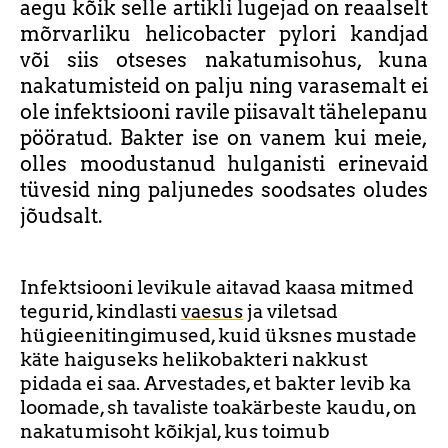
aegu kõik selle artikli lugejad on reaalselt
mõrvarliku helicobacter pylori kandjad
või siis otseses nakatumisohus, kuna
nakatumisteid on palju ning varasemalt ei
ole infektsiooni ravile piisavalt tähelepanu
pööratud. Bakter ise on vanem kui
meie,
olles moodustanud hulganisti erinevaid
tüvesid ning paljunedes soodsates oludes
jõudsalt.
Infektsiooni levikule aitavad kaasa mitmed
tegurid, kindlasti
vaesus
ja viletsad
hügieenitingimused, kuid üksnes mustade
käte haiguseks helikobakteri nakkust
pidada ei saa. Arvestades, et bakter levib ka
loomade, sh tavaliste toakärbeste kaudu, on
nakatumisoht kõikjal, kus toimub