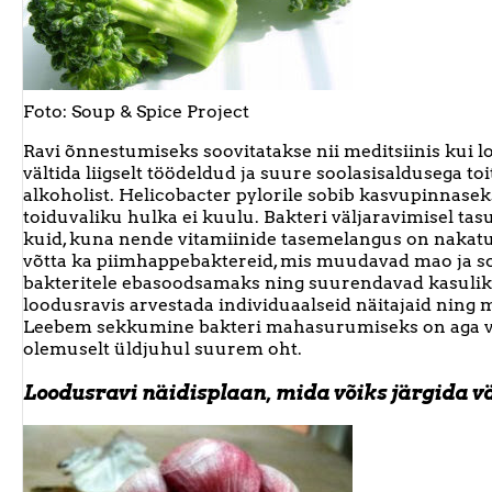
Foto: Soup & Spice Project
Ravi õnnestumiseks soovitatakse nii meditsiinis kui lo
vältida liigselt töödeldud ja suure soolasisaldusega to
alkoholist. Helicobacter pylorile sobib kasvupinnasek
toiduvaliku hulka ei kuulu. Bakteri väljaravimisel tasub
kuid, kuna nende vitamiinide tasemelangus on nakatu
võtta ka piimhappebaktereid, mis muudavad mao ja so
bakteritele ebasoodsamaks ning suurendavad kasulike 
loodusravis arvestada individuaalseid näitajaid ning mi
Leebem sekkumine bakteri mahasurumiseks on aga vaja
olemuselt üldjuhul suurem oht.
Loodusravi näidisplaan, mida võiks järgida 