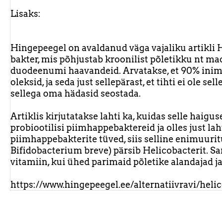
Lisaks:
Hingepeegel on avaldanud väga vajaliku artikl
bakter, mis põhjustab kroonilist põletikku nt ma
duodeenumi haavandeid. Arvatakse, et 90% inimes
oleksid, ja seda just sellepärast, et tihti ei ole 
sellega oma hädasid seostada.
Artiklis kirjutatakse lahti ka, kuidas selle haig
probiootilisi piimhappebaktereid ja olles just l
piimhappebakterite tüved, siis selline enimuuri
Bifidobacterium breve) pärsib Helicobacterit. Sa
vitamiin, kui ühed parimaid põletike alandajad
https://www.hingepeegel.ee/alternatiivravi/heli