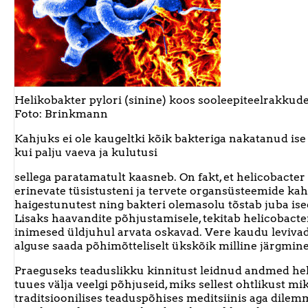
Helikobakter pylori (sinine) koos sooleepiteelrakkude
Foto: Brinkmann
Kahjuks ei ole kaugeltki kõik bakteriga nakatanud ise
kui palju vaeva ja kulutusi
sellega paratamatult kaasneb. On fakt, et helicobacter
erinevate tüsistusteni ja tervete organsüsteemide ka
haigestunutest ning bakteri olemasolu tõstab juba is
Lisaks haavandite põhjustamisele, tekitab helicobacter
inimesed üldjuhul arvata oskavad. Vere kaudu levivad
alguse saada põhimõtteliselt ükskõik milline järgmine
Praeguseks teaduslikku kinnitust leidnud andmed helik
tuues välja veelgi põhjuseid, miks sellest ohtlikust m
traditsioonilises teaduspõhises meditsiinis aga dilemm