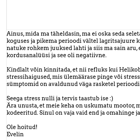
Ainus, mida ma täheldasin, ma ei oska seda seleta
koguses ja pikema perioodi vältel lagritsajuure k
natuke rohkem juuksed lahti ja siis ma sain aru, 
kordusanalüüsi ja see oli negatiivne.
Kindlalt võin kinnitada, et nii refluks kui Helik
stressihaigused, mis ülemäärase pinge või stress
sümptomid on avaldunud väga rasketel perioodide
Seega stress nulli ja tervis taastub ise :)
Ära unusta, et meie keha on uskumatu mootor, m
kodeeritud. Sinul on vaja vaid end ja omahinge ja
Ole hoitud!
Evelin