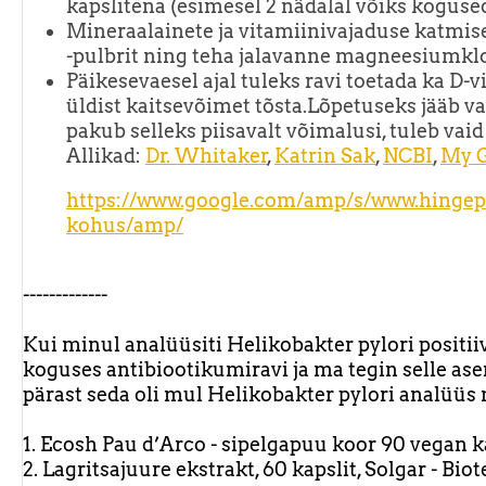
kapslitena (esimesel 2 nädalal võiks koguse
Mineraalainete ja vitamiinivajaduse katmise
-pulbrit ning teha jalavanne magneesiumklo
Päikesevaesel ajal tuleks ravi toetada ka D-
üldist kaitsevõimet tõsta.Lõpetuseks jääb v
pakub selleks piisavalt võimalusi, tuleb vai
Allikad:
Dr. Whitaker
,
Katrin Sak
,
NCBI
,
My 
https://www.google.com/amp/s/www.hingepee
kohus/amp/
-------------
Kui minul analüüsiti Helikobakter pylori positi
koguses antibiootikumiravi ja ma tegin selle ase
pärast seda oli mul Helikobakter pylori analüüs 
1. Ecosh Pau d’Arco - sipelgapuu koor 90 vegan k
2. Lagritsajuure ekstrakt, 60 kapslit, Solgar - Bio