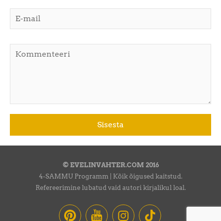
© EVELINVAHTER.COM 2016
4-SAMMU Programm | Kõik õigused kaitstud.
Refereerimine lubatud vaid autori kirjalikul loal.