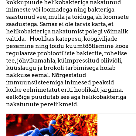
kokkupuude helikobakteriga nakatunud
inimeste või loomadega ning bakteriga
saastunud vee, mulla ja toiduga, sh loomsete
saadustega. Samas ei ole tarvis karta, et
helikobakteriga nakatumist polegi võimalik
vältida. Hoolikas kätepesu, köögiviljade
pesemine ning toidu kuumtöötlemine koos
regulaarse probiootiliste bakterite, rohelise
tee, jõhvikamahla, külmpressitud oliiviõli,
küüslaugu ja brokoli tarbimisega hoiab
nakkuse eemal. Nõrgestatud
immuunsüsteemiga inimesed peaksid
kõike eelnimetatut eriti hoolikalt järgima,
eelkõige puudutab see aga helikobakteriga
nakatunute pereliikmeid.