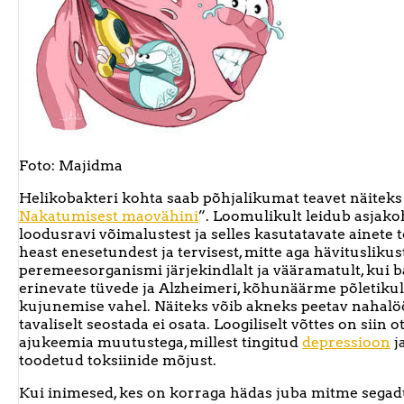
Foto: Majidma
Helikobakteri kohta saab põhjalikumat teavet näiteks 
Nakatumisest maovähini
”. Loomulikult leidub asjakoh
loodusravi võimalustest ja selles kasutatavate ainete t
heast enesetundest ja tervisest, mitte aga hävituslikus
peremeesorganismi järjekindlalt ja vääramatult, kui ba
erinevate tüvede ja Alzheimeri, kõhunäärme põletikul
kujunemise vahel. Näiteks võib akneks peetav nahalöö
tavaliselt seostada ei osata. Loogiliselt võttes on si
ajukeemia muutustega, millest tingitud
depressioon
j
toodetud toksiinide mõjust.
Kui inimesed, kes on korraga hädas juba mitme segad