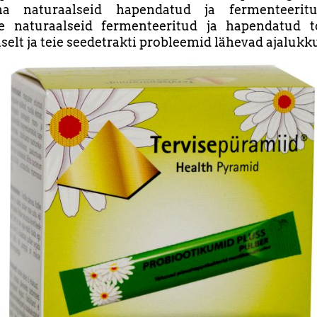
a naturaalseid hapendatud ja fermenteeritu
ge naturaalseid fermenteeritud ja hapendatud to
selt ja teie seedetrakti probleemid lähevad ajalukk