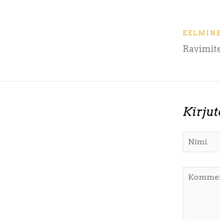
EELMIN
Ravimit
Kirju