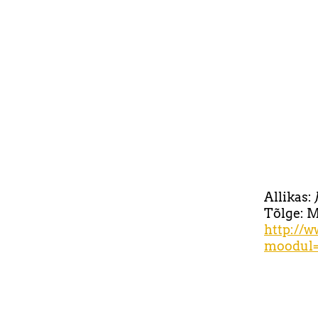
Allikas:
Tõlge: 
http://
moodul=