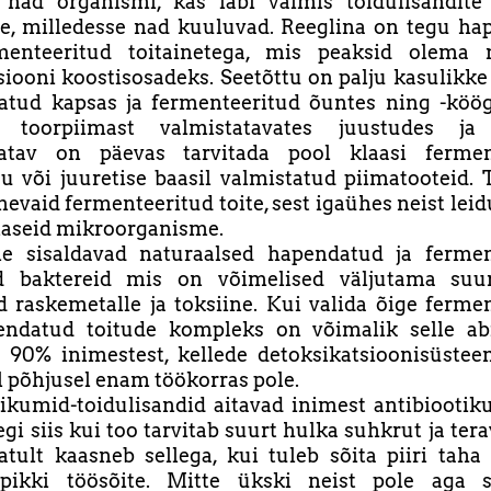
 nad organismi, kas läbi valmis toidulisandite 
te, milledesse nad kuuluvad. Reeglina on tegu h
menteeritud toitainetega, mis peaksid olema 
siooni koostisosadeks. Seetõttu on palju kasulikke
tud kapsas ja fermenteeritud õuntes ning -köögi
s, toorpiimast valmistatavates juustudes ja k
tav on päevas tarvitada pool klaasi fermen
ju või juuretise baasil valmistatud piimatooteid. 
nevaid fermenteeritud toite, sest igaühes neist leid
maseid mikroorganisme.
lle sisaldavad naturaalsed hapendatud ja fermen
ed baktereid mis on võimelised väljutama suu
d raskemetalle ja toksiine. Kui valida õige ferme
endatud toitude kompleks on võimalik selle abi
a 90% inimestest, kellede detoksikatsioonisüstee
el põhjusel enam töökorras pole.
ikumid-toidulisandid aitavad inimest antibiooti
segi siis kui too tarvitab suurt hulka suhkrut ja tera
tult kaasneb sellega, kui tuleb sõita piiri taha
pikki töösõite. Mitte ükski neist pole aga s