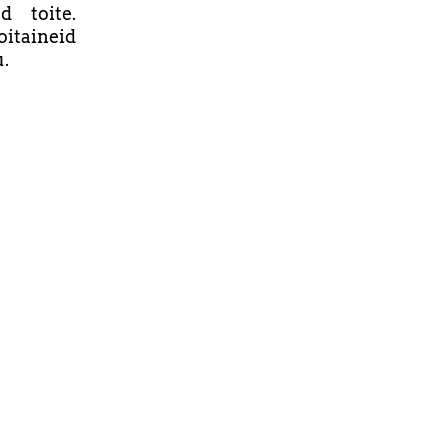
d toite.
itaineid
u.