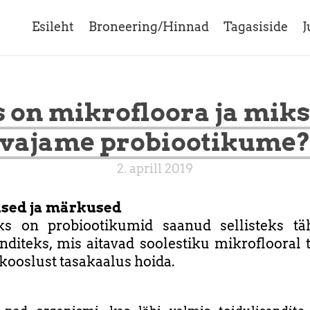
Esileht
Broneering/Hinnad
Tagasiside
J
 on mikrofloora ja mik
vajame probiootikume
2. aprill 2019
used ja märkused
ks on probiootikumid saanud sellisteks täh
nditeks, mis aitavad soolestiku mikroflooral 
 kooslust tasakaalus hoida.