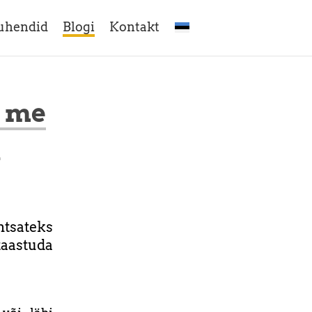
uhendid
Blogi
Kontakt
s me
?
tsateks
taastuda