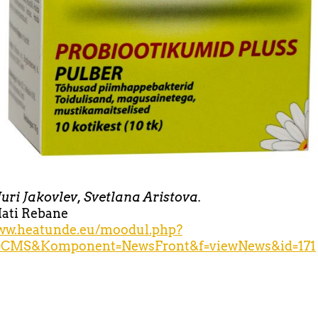
Juri Jakovlev, Svetlana Aristova.
Mati Rebane
www.heatunde.eu/moodul.php?
CMS&Komponent=NewsFront&f=viewNews&id=171