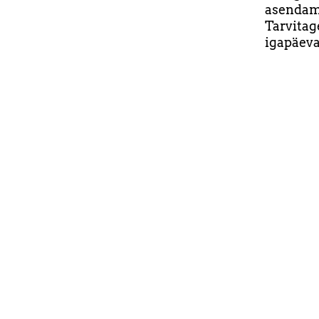
asendam
Tarvita
igapäeva