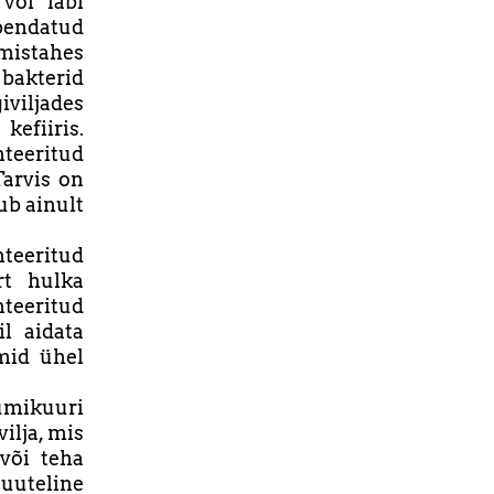
või läbi
apendatud
mistahes
 bakterid
viljades
efiiris.
teeritud
Tarvis on
ub ainult
teeritud
rt hulka
nteeritud
l aidata
mid ühel
kumikuuri
vilja, mis
 või teha
uuteline