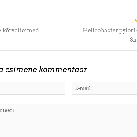
E
J
e kõrvaltoimed
Helicobacter pylori
Si
ta esimene kommentaar