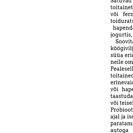
Satuvad
toitaine
või fer
toidurat
hapenda
jogurti
Soovita
köögivil
süüa eri
neile o
Pealese
toitain
erinevai
või hap
taastud
või teis
Probioot
ajal ja i
paratama
autoga 