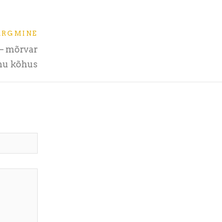
ÄRGMINE
 – mõrvar
nu kõhus