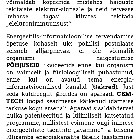
võimaldab kopeerida mistahes haiguste
tekitajate elektron-signaale ja neid tervesse
kehasse tagasi kiirates tekitada
„elektronimmuunsust“.
Energeetilis-informatsioonilise tervendamise
õpetuse kohaselt üks põhilisi postulaate
seisneb alljärgnevas: ei ole võimalik
organismi haigestumise
PÕHJUSEID
likvideerida enne, kui organism
on vaimselt ja füsioloogiliselt puhastunud,
enne kui on avatud tema energia-
informatsioonilised kanalid (
tšakrad
). Just
seda kuldreeglit järgides on aparaadi
CEM-
TECH
loojad seadmesse kätkenud idamaise
tarkuse kogu arsenali. Aparaat sisaldab tervet
hulka patenteeritud ja kliiniliselt katsetatud
programme, millistest esimene ongi inimese
energeetiliste tsentrite „avamine“ ja teisena
lülisamba energiakanalite täielik taastamine.