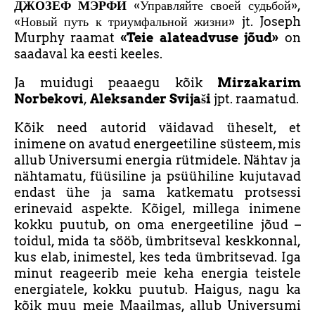
ДЖОЗЕФ МЭРФИ
«Управляйте своей судьбой»,
«Новый путь к триумфальной жизни» jt. Joseph
Murphy raamat
«Teie alateadvuse jõud»
on
saadaval ka eesti keeles.
Ja muidugi peaaegu kõik
Mirzakarim
Norbekovi
,
Aleksander Svijaši
jpt. raamatud.
Kõik need autorid väidavad üheselt, et
inimene on avatud energeetiline süsteem, mis
allub Universumi energia rütmidele. Nähtav ja
nähtamatu, füüsiline ja psüühiline kujutavad
endast ühe ja sama katkematu protsessi
erinevaid aspekte. Kõigel, millega inimene
kokku puutub, on oma energeetiline jõud –
toidul, mida ta sööb, ümbritseval keskkonnal,
kus elab, inimestel, kes teda ümbritsevad. Iga
minut reageerib meie keha energia teistele
energiatele, kokku puutub. Haigus, nagu ka
kõik muu meie Maailmas, allub Universumi