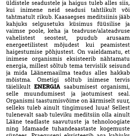
üldistele seadustele ja haigus tuleb alles siis,
kui inimene neid seadusi tahtlikult või
tahtmatult rikub. Kaasaegses meditsiinis jääb
kahjuks selgusetuks küsimus füüsilise ja
vaimse poole, keha ja teadvuse/alateadvuse
vahelistest seostest, puudub arusaam
energeetilistest mõjudest kui peamistest
haigestumise põhjustest. On vaieldamatu, et
inimese organismis eksisteerib nähtamatu
energia, millest sõltub tema tervislik seisund
ja mida Läänemaailma teadus alles hakkab
mõistma. Ometigi sõltub inimese tervis
täielikult
ENERGIA
saabumisest organismi,
selle muundumisest ja jaotumisest seal.
Organismi taastumisvõime on äärmiselt suur,
selleks tuleb ainult tingimused luua! Sellest
tulenevalt saab tuleviku meditsiin olla ainult
Lääne teadlaste saavutuste ja tehnoloogiate
ning Idamaade tuhandeaastaste kogemuste
süntees. Praeguseni eksisteerib aga kahjuks