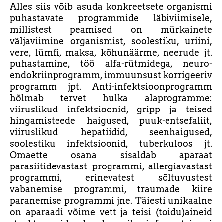
Alles siis võib asuda konkreetsete organismi
puhastavate programmide läbiviimisele,
millistest peamised on mürkainete
väljaviimine organismist, soolestiku, uriini,
vere, lümfi, maksa, kõhunäärme, neerude jt.
puhastamine, töö alfa-rütmidega, neuro-
endokriinprogramm, immuunsust korrigeeriv
programm jpt. Anti-infektsioonprogramm
hõlmab tervet hulka alaprogramme:
viiruslikud infektsioonid, gripp ja teised
hingamisteede haigused, puuk-entsefaliit,
viiruslikud hepatiidid, seenhaigused,
soolestiku infektsioonid, tuberkuloos jt.
Omaette osana sisaldab aparaat
parasiitidevastast programmi, allergiavastast
programmi, erinevatest sõltuvustest
vabanemise programmi, traumade kiire
paranemise programmi jne. Täiesti unikaalne
on aparaadi võime vett ja teisi (toidu)aineid