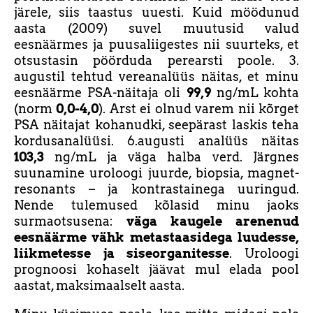
järele, siis taastus uuesti. Kuid möödunud
aasta (2009) suvel muutusid valud
eesnäärmes ja puusaliigestes nii suurteks, et
otsustasin pöörduda perearsti poole. 3.
augustil tehtud vereanalüüs näitas, et minu
eesnäärme PSA-näitaja oli
99,9
ng/mL kohta
(norm
0,0-4,0
). Arst ei olnud varem nii kõrget
PSA näitajat kohanudki, seepärast laskis teha
kordusanalüüsi. 6.augusti analüüs näitas
103,3
ng/mL ja väga halba verd. Järgnes
suunamine uroloogi juurde, biopsia, magnet-
resonants – ja kontrastainega uuringud.
Nende tulemused kõlasid minu jaoks
surmaotsusena:
väga kaugele arenenud
eesnäärme vähk metastaasidega
luudesse,
liikmetesse ja siseorganitesse
. Uroloogi
prognoosi kohaselt jäävat mul elada pool
aastat, maksimaalselt aasta.