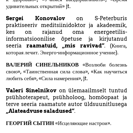
удивительных открытий» jt.
Sergei Konovalov
on S-Peterburis
praktiseeriv meditsiinidoktor ja akadeemik,
kes on rajanud oma energeetilis-
informatsioonilise õpetuse ja kirjutanud
seeria
raamatuid, „mis ravivad“
. (Книга,
которая лечит. Энерго-информационное учение).
ВАЛЕРИЙ СИНЕЛЬНИКОВ
«Возлюби болезнь
свою», «Таинственная сила слова», «Как научиться
любить себя», «Сила намерения», jt.
Valeri Sinelnikov
on ülemaailmselt tuntud
psühhoterapeut, psühholoog, homöopaat ja
terve seeria raamatute autor üldsuunitlusega
„Alateadvuse saladused“
.
ГЕОРГИЙ СЫТИН
«Исцеляющие настрои».