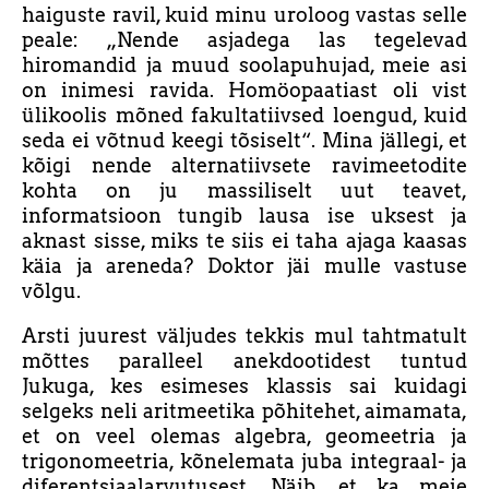
haiguste ravil, kuid minu uroloog vastas selle
peale: „Nende asjadega las tegelevad
hiromandid ja muud soolapuhujad, meie asi
on inimesi ravida. Homöopaatiast oli vist
ülikoolis mõned fakultatiivsed loengud, kuid
seda ei võtnud keegi tõsiselt“. Mina jällegi, et
kõigi nende alternatiivsete ravimeetodite
kohta on ju massiliselt uut teavet,
informatsioon tungib lausa ise uksest ja
aknast sisse, miks te siis ei taha ajaga kaasas
käia ja areneda? Doktor jäi mulle vastuse
võlgu.
Arsti juurest väljudes tekkis mul tahtmatult
mõttes paralleel anekdootidest tuntud
Jukuga, kes esimeses klassis sai kuidagi
selgeks neli aritmeetika põhitehet, aimamata,
et on veel olemas algebra, geomeetria ja
trigonomeetria, kõnelemata juba integraal- ja
diferentsiaalarvutusest. Näib, et ka meie