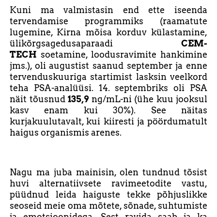
Kuni ma valmistasin end ette iseenda
tervendamise programmiks (raamatute
lugemine, Kirna mõisa korduv külastamine,
ülikõrgsagedusaparaadi
CEM-
TECH
soetamine, loodusravimite hankimine
jms.), oli augustist saanud september ja enne
tervenduskuuriga startimist lasksin veelkord
teha PSA-analüüsi. 14. septembriks oli PSA
näit tõusnud
135,9
ng/mL-ni (ühe kuu jooksul
kasv enam kui 30%). See näitas
kurjakuulutavalt, kui kiiresti ja pöördumatult
haigus organismis arenes.
Nagu ma juba mainisin, olen tundnud tõsist
huvi alternatiivsete ravimeetodite vastu,
püüdnud leida haiguste tekke põhjuslikke
seoseid meie oma mõtete, sõnade, suhtumiste
ja emotsioonidega. Sest ravida saab ja ka