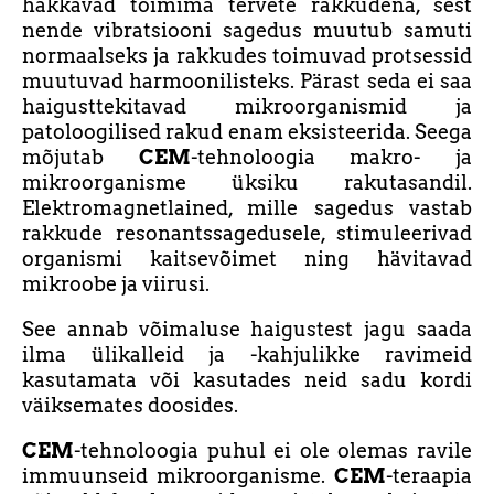
hakkavad toimima tervete rakkudena, sest
nende vibratsiooni sagedus muutub samuti
normaalseks ja rakkudes toimuvad protsessid
muutuvad harmoonilisteks. Pärast seda ei saa
haigusttekitavad mikroorganismid ja
patoloogilised rakud enam eksisteerida. Seega
mõjutab
CEM
-tehnoloogia makro- ja
mikroorganisme üksiku rakutasandil.
Elektromagnetlained, mille sagedus vastab
rakkude resonantssagedusele, stimuleerivad
organismi kaitsevõimet ning hävitavad
mikroobe ja viirusi.
See annab võimaluse haigustest jagu saada
ilma ülikalleid ja -kahjulikke ravimeid
kasutamata või kasutades neid sadu kordi
väiksemates doosides.
CEM
-tehnoloogia puhul ei ole olemas ravile
immuunseid mikroorganisme.
CEM
-teraapia