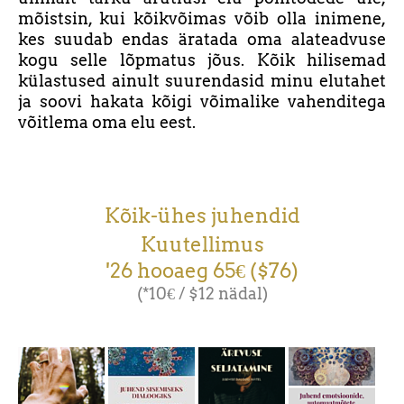
mõistsin, kui kõikvõimas võib olla inimene,
kes suudab endas äratada oma alateadvuse
kogu selle lõpmatus jõus. Kõik hilisemad
külastused ainult suurendasid minu elutahet
ja soovi hakata kõigi võimalike vahenditega
võitlema oma elu eest.
Kõik-ühes juhendid
Kuutellimus
'26 hooaeg 65€ ($76)
(*10€ / $12 nädal)