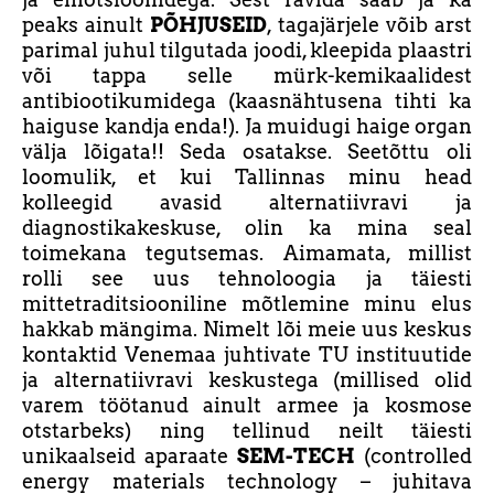
peaks ainult
PÕHJUSEID
, tagajärjele võib arst
parimal juhul tilgutada joodi, kleepida plaastri
või tappa selle mürk-kemikaalidest
antibiootikumidega (kaasnähtusena tihti ka
haiguse kandja enda!). Ja muidugi haige organ
välja lõigata!! Seda osatakse. Seetõttu oli
loomulik, et kui Tallinnas minu head
kolleegid avasid alternatiivravi ja
diagnostikakeskuse, olin ka mina seal
toimekana tegutsemas. Aimamata, millist
rolli see uus tehnoloogia ja täiesti
mittetraditsiooniline mõtlemine minu elus
hakkab mängima. Nimelt lõi meie uus keskus
kontaktid Venemaa juhtivate TU instituutide
ja alternatiivravi keskustega (millised olid
varem töötanud ainult armee ja kosmose
otstarbeks) ning tellinud neilt täiesti
unikaalseid aparaate
SEM-TECH
(controlled
energy materials technology – juhitava