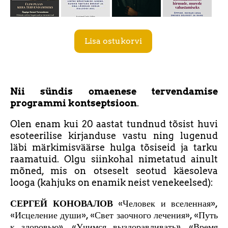
a
Lisa ostukorvi
a
a
Nii sündis omaenese tervendamise
programmi kontseptsioon
.
Olen enam kui 20 aastat tundnud tõsist huvi
esoteerilise kirjanduse vastu ning lugenud
läbi märkimisväärse hulga tõsiseid ja tarku
raamatuid. Olgu siinkohal nimetatud ainult
mõned, mis on otseselt seotud käesoleva
looga (kahjuks on enamik neist venekeelsed):
СЕРГЕЙ КОНОВАЛОВ
«Человек и вселенная»,
«Исцеление души», «Свет заочного лечения», «Путь
к здоровью», «Учимся выздоравливать», «Время