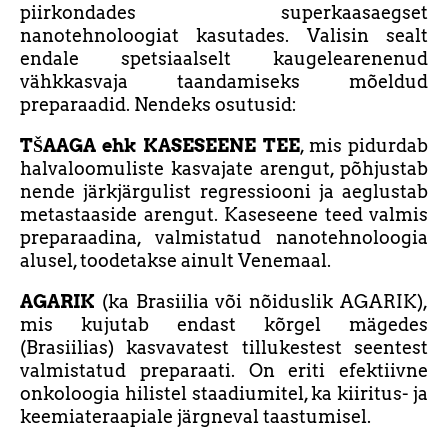
piirkondades superkaasaegset
nanotehnoloogiat kasutades. Valisin sealt
endale spetsiaalselt kaugelearenenud
vähkkasvaja taandamiseks mõeldud
preparaadid. Nendeks osutusid:
TŠAAGA ehk KASESEENE TEE
, mis pidurdab
halvaloomuliste kasvajate arengut, põhjustab
nende järkjärgulist regressiooni ja aeglustab
metastaaside arengut. Kaseseene teed valmis
preparaadina, valmistatud nanotehnoloogia
alusel, toodetakse ainult Venemaal.
AGARIK
(ka Brasiilia või nõiduslik AGARIK),
mis kujutab endast kõrgel mägedes
(Brasiilias) kasvavatest tillukestest seentest
valmistatud preparaati. On eriti efektiivne
onkoloogia hilistel staadiumitel, ka kiiritus- ja
keemiateraapiale järgneval taastumisel.