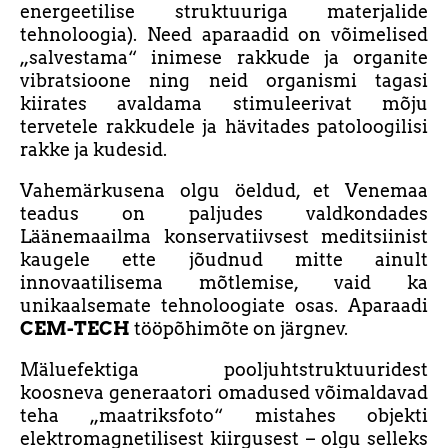
energeetilise struktuuriga materjalide
tehnoloogia). Need aparaadid on võimelised
„salvestama“ inimese rakkude ja organite
vibratsioone ning neid organismi tagasi
kiirates avaldama stimuleerivat mõju
tervetele rakkudele ja hävitades patoloogilisi
rakke ja kudesid.
Vahemärkusena olgu öeldud, et Venemaa
teadus on paljudes valdkondades
Läänemaailma konservatiivsest meditsiinist
kaugele ette jõudnud mitte ainult
innovaatilisema mõtlemise, vaid ka
unikaalsemate tehnoloogiate osas. Aparaadi
CEM-TECH
tööpõhimõte on järgnev.
Mäluefektiga pooljuhtstruktuuridest
koosneva generaatori omadused võimaldavad
teha „maatriksfoto“ mistahes objekti
elektromagnetilisest kiirgusest – olgu selleks