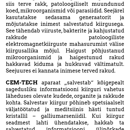
siis terve rakk, patoloogiliselt muundunud
koed, mikroorganismid või parasiidid. Seejärel
kasutatakse sedasama generaatorit ja
mõjutatakse inimest salvestatud kiirgusega.
See tähendab viiruste, bakterite ja kahjustatud
rakkude patoloogiliste
elektromagnetkiirguste mahasurumist välise
kiirgusallika mõjul. Haigust põhjustanud
mikroorganismid ja haigestunud rakud
hakkavad kiduma ja hukkuvad vältimatult.
Seejuures ei kannata inimese terved rakud.
CEM-TECH
aparaat „salvestab“ kõigepealt
sagedusliku informatsiooni kiirguri vahetus
läheduses olevate kudede, organite ja rakkude
kohta. Salvestav kiirgur põhineb spetsiaalselt
väljatöötatud ja meditsiinis hästi tuntud
kristallil – galliumarseniidil. Kui kiirgur
seadmest lahti ühendatakse, hakkab ta
salvestatud informatsiooni ülinõrkade