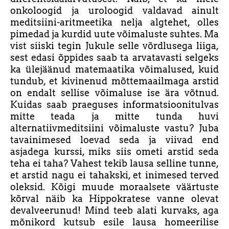
onkoloogid ja uroloogid valdavad ainult
meditsiini-aritmeetika nelja algtehet, olles
pimedad ja kurdid uute võimaluste suhtes. Ma
vist siiski tegin Jukule selle võrdlusega liiga,
sest edasi õppides saab ta arvatavasti selgeks
ka ülejäänud matemaatika võimalused, kuid
tundub, et kivinenud mõttemaailmaga arstid
on endalt sellise võimaluse ise ära võtnud.
Kuidas saab praeguses informatsioonitulvas
mitte teada ja mitte tunda huvi
alternatiivmeditsiini võimaluste vastu? Juba
tavainimesed loevad seda ja viivad end
asjadega kurssi, miks siis ometi arstid seda
teha ei taha? Vahest tekib lausa selline tunne,
et arstid nagu ei tahakski, et inimesed terved
oleksid. Kõigi muude moraalsete väärtuste
kõrval näib ka Hippokratese vanne olevat
devalveerunud! Mind teeb alati kurvaks, aga
mõnikord kutsub esile lausa homeerilise