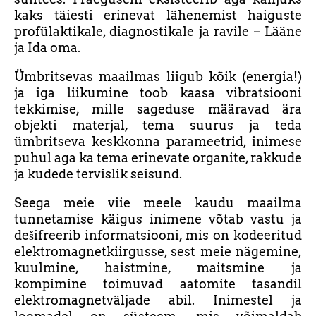
kaks täiesti erinevat lähenemist haiguste
profülaktikale, diagnostikale ja ravile – Lääne
ja Ida oma.
Ümbritsevas maailmas liigub kõik (energia!)
ja iga liikumine toob kaasa vibratsiooni
tekkimise, mille sageduse määravad ära
objekti materjal, tema suurus ja teda
ümbritseva keskkonna parameetrid, inimese
puhul aga ka tema erinevate organite, rakkude
ja kudede tervislik seisund.
Seega meie viie meele kaudu maailma
tunnetamise käigus inimene võtab vastu ja
dešifreerib informatsiooni, mis on kodeeritud
elektromagnetkiirgusse, sest meie nägemine,
kuulmine, haistmine, maitsmine ja
kompimine toimuvad aatomite tasandil
elektromagnetväljade abil. Inimestel ja