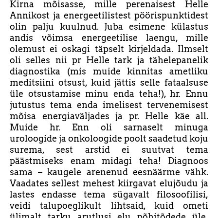
Kirna mõisasse, mille perenaisest Helle
Annikost ja energeetilistest pöörispunktidest
olin palju kuulnud. Juba esimene külastus
andis võimsa energeetilise laengu, mille
olemust ei oskagi täpselt kirjeldada. Ilmselt
oli selles nii pr Helle tark ja tähelepanelik
diagnostika (mis muide kinnitas ametliku
meditsiini otsust, kuid jättis selle fataalsuse
üle otsustamise minu enda teha!), hr. Ennu
jutustus tema enda imelisest tervenemisest
mõisa energiaväljades ja pr. Helle käe all.
Muide hr. Enn oli sarnaselt minuga
uroloogide ja onkoloogide poolt saadetud koju
surema, sest arstid ei suutvat tema
päästmiseks enam midagi teha! Diagnoos
sama – kaugele arenenud eesnäärme vähk.
Vaadates sellest mehest kiirgavat elujõudu ja
lastes endasse tema sügavalt filosoofilisi,
veidi talupoeglikult lihtsaid, kuid ometi
ülimalt tarku arutlusi elu põhitõdede üle,