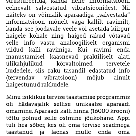
struktureerida, kanda neile informatsiooni
eelnevalt salvestatud vibratsioonidest. Nii
näiteks on võimalik aparaadiga „salvestada“
informatsioon mõnelt väga kallilt ravimilt,
kanda see joodavale veele või asetada kiirgur
haigele kohale ning haiged rakud võtavad
selle info vastu analoogiliselt organismi
viidud kalli ravimiga. Kui ravimi enda
manustamisel kaasnevad praktiliselt alati
ülikahjulikud kõrvaltoimed tervetele
kudedele, siis raku tasandil edastatud info
(tervendav vibratsioon) mõjub ainult
haigestunud rakkudele.
Minu isiklikus tervise taastamise programmis
oli hädavajalik sellise unikaalse aparaadi
omamine. Aparaadi kalli hinna (16000 krooni)
tõttu polnud selle ostmine jõukohane. Appi
tuli hea sõber, kes oli oma tervise seadmega
taastanud ja laenas mulle enda oma