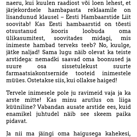
naeru, kui kuulen raadiost või loen lehest, et
järjekordsele hambapasta reklaamile on
lisandunud klausel – Eesti Hambaarstide Liit
soovitab! Kas Eesti hambaarstid on tõesti
otsustanud kooris loobuda oma
ülikasumitest, soovitades midagi, mis
inimeste hambad terveks teeb? No, kuulge,
jätke naljad! Sama lugu näib olevat ka teiste
arstidega: nemadki saavad oma boonused ja
suure osa sissetulekust suurte
farmaatsiakontsernide tooteid inimestele
müües. Ostetakse siis, kui ollakse haiged!
Tervele inimesele pole ju ravimeid vaja ja ka
arste mitte! Kas minu arutlus on liiga
küüniline? Vabandan ausate arstide ees, kuid
enamikel juhtudel näib see skeem paika
pidavat.
Ja nii ma jäingi oma haigusega kahekesi,