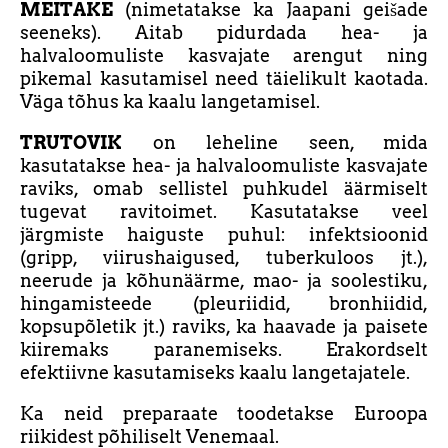
MEITAKE
(nimetatakse ka Jaapani geišade
seeneks). Aitab pidurdada hea- ja
halvaloomuliste kasvajate arengut ning
pikemal kasutamisel need täielikult kaotada.
Väga tõhus ka kaalu langetamisel.
TRUTOVIK
on leheline seen, mida
kasutatakse hea- ja halvaloomuliste kasvajate
raviks, omab sellistel puhkudel äärmiselt
tugevat ravitoimet. Kasutatakse veel
järgmiste haiguste puhul: infektsioonid
(gripp, viirushaigused, tuberkuloos jt.),
neerude ja kõhunäärme, mao- ja soolestiku,
hingamisteede (pleuriidid, bronhiidid,
kopsupõletik jt.) raviks, ka haavade ja paisete
kiiremaks paranemiseks. Erakordselt
efektiivne kasutamiseks kaalu langetajatele.
Ka neid preparaate toodetakse Euroopa
riikidest põhiliselt Venemaal.