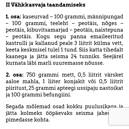
II Vähkkasvaja taandamiseks
1. osa:
kaseurvad – 100 grammi, männipungad
– 100 grammi, teeleht – peotäis, nõges –
peotäis, kibuvitsamarjad – peotäis, naistepuna
– peotäis. Kogu segu panna emaileeritud
kastrulli ja kallanud peale 3 liitrit külma vett,
keeta keskmisel tulel 1 tund. Siis katta tihedalt
kaanega ja jätta seisma 24 tunniks. Seejärel
kurnata läbi marli suuremasse nõusse.
2. osa:
750 grammi mett, 0,5 liitrit värsket
aaloe mahla, 1 liiter konjakit või 0,5 liitrit
piiritust, 25 grammi apteegi ussipaju nastoikat
ja 100 grammi befungiini.
Segada mõlemad osad kokku puulusikaga ja
jätta kolmeks ööpäevaks seisma jahedasse,
pimedasse kohta.