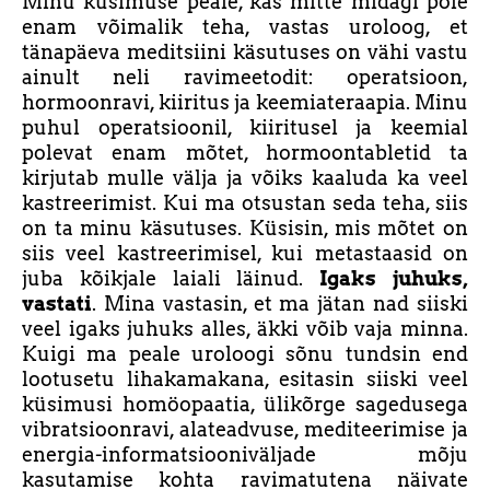
Minu küsimuse peale, kas mitte midagi pole
enam võimalik teha, vastas uroloog, et
tänapäeva meditsiini käsutuses on vähi vastu
ainult neli ravimeetodit: operatsioon,
hormoonravi, kiiritus ja keemiateraapia. Minu
puhul operatsioonil, kiiritusel ja keemial
polevat enam mõtet, hormoontabletid ta
kirjutab mulle välja ja võiks kaaluda ka veel
kastreerimist. Kui ma otsustan seda teha, siis
on ta minu käsutuses. Küsisin, mis mõtet on
siis veel kastreerimisel, kui metastaasid on
juba kõikjale laiali läinud.
Igaks juhuks,
vastati
. Mina vastasin, et ma jätan nad siiski
veel igaks juhuks alles, äkki võib vaja minna.
Kuigi ma peale uroloogi sõnu tundsin end
lootusetu lihakamakana, esitasin siiski veel
küsimusi homöopaatia, ülikõrge sagedusega
vibratsioonravi, alateadvuse, mediteerimise ja
energia-informatsiooniväljade mõju
kasutamise kohta ravimatutena näivate