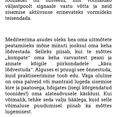
loomadel on süsteem, mis võimaldab
väljastpoolt signaale vastu võtta ja neid
sisemise aktiivsuse erinevateks vormideks
teisendada.
Mediteerima asudes oleks hea oma uitmõtete
peatamiseks mõne minuti jooksul oma keha
lõdvestada. Selleks piisab, kui te mõttes
„kompate“ oma keha varvastest peani ja
annate kõigile piirkondadele „käsu
lõdvestuda“. Alguses ei pruugi see õnnestuda,
kuid praktiseerimine toob edu. Väga oluline
on oma palveid või mantraid lugeda sisemise
kire ja paatosega, hõigates (isegi kõrgendatud
toonides!) oma alateadvusele käsklusi. Kui
võimalik, tehke seda valju häälega, kuid selle
võimaluse puudumisel piisab ka mõttes
lugemisest.