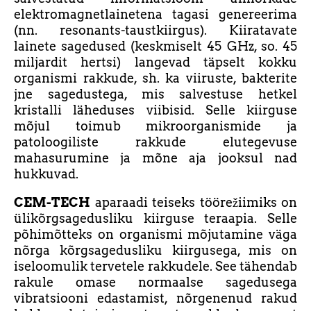
elektromagnetlainetena tagasi genereerima
(nn. resonants-taustkiirgus). Kiiratavate
lainete sagedused (keskmiselt 45 GHz, so. 45
miljardit hertsi) langevad täpselt kokku
organismi rakkude, sh. ka viiruste, bakterite
jne sagedustega, mis salvestuse hetkel
kristalli läheduses viibisid. Selle kiirguse
mõjul toimub mikroorganismide ja
patoloogiliste rakkude elutegevuse
mahasurumine ja mõne aja jooksul nad
hukkuvad.
CEM-TECH
aparaadi teiseks töörežiimiks on
ülikõrgsagedusliku kiirguse teraapia. Selle
põhimõtteks on organismi mõjutamine väga
nõrga kõrgsagedusliku kiirgusega, mis on
iseloomulik tervetele rakkudele. See tähendab
rakule omase normaalse sagedusega
vibratsiooni edastamist, nõrgenenud rakud