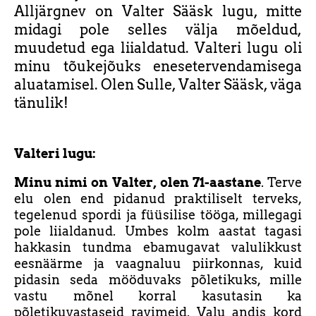
Alljärgnev on Valter Sääsk lugu, mitte
midagi pole selles välja mõeldud,
muudetud ega liialdatud. Valteri lugu oli
minu tõukejõuks enesetervendamisega
aluatamisel. Olen Sulle, Valter Sääsk, väga
tänulik!
Valteri lugu:
Minu nimi on Valter, olen 71-aastane
. Terve
elu olen end pidanud praktiliselt terveks,
tegelenud spordi ja füüsilise tööga, millegagi
pole liialdanud. Umbes kolm aastat tagasi
hakkasin tundma ebamugavat valulikkust
eesnäärme ja vaagnaluu piirkonnas, kuid
pidasin seda mööduvaks põletikuks, mille
vastu mõnel korral kasutasin ka
põletikuvastaseid ravimeid. Valu andis kord