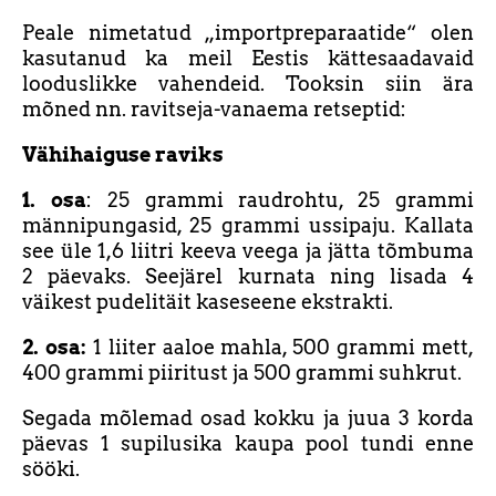
Peale nimetatud „importpreparaatide“ olen
kasutanud ka meil Eestis kättesaadavaid
looduslikke vahendeid. Tooksin siin ära
mõned nn. ravitseja-vanaema retseptid:
Vähihaiguse raviks
1. osa
: 25 grammi raudrohtu, 25 grammi
männipungasid, 25 grammi ussipaju. Kallata
see üle 1,6 liitri keeva veega ja jätta tõmbuma
2 päevaks. Seejärel kurnata ning lisada 4
väikest pudelitäit kaseseene ekstrakti.
2. osa:
1 liiter aaloe mahla, 500 grammi mett,
400 grammi piiritust ja 500 grammi suhkrut.
Segada mõlemad osad kokku ja juua 3 korda
päevas 1 supilusika kaupa pool tundi enne
sööki.