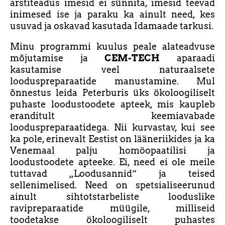
arstiteadus imesid ei sünnita, imesid teevad
inimesed ise ja paraku ka ainult need, kes
usuvad ja oskavad kasutada Idamaade tarkusi.
Minu programmi kuulus peale alateadvuse
mõjutamise ja
CEM-TECH
aparaadi
kasutamise veel naturaalsete
looduspreparaatide manustamine. Mul
õnnestus leida Peterburis üks ökoloogiliselt
puhaste loodustoodete apteek, mis kaupleb
eranditult keemiavabade
looduspreparaatidega. Nii kurvastav, kui see
ka pole, erinevalt Eestist on lääneriikides ja ka
Venemaal palju homöopaatilisi ja
loodustoodete apteeke. Ei, need ei ole meile
tuttavad „Loodusannid“ ja teised
sellenimelised. Need on spetsialiseerunud
ainult sihtotstarbeliste looduslike
ravipreparaatide müügile, milliseid
toodetakse ökoloogiliselt puhastes