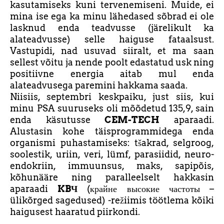
kasutamiseks kuni tervenemiseni. Muide, ei
mina ise ega ka minu lähedased sõbrad ei ole
lasknud enda teadvusse (järelikult ka
alateadvusse) selle haiguse fataalsust.
Vastupidi, nad usuvad siiralt, et ma saan
sellest võitu ja nende poolt edastatud usk ning
positiivne energia aitab mul enda
alateadvusega paremini hakkama saada.
Niisiis, septembri keskpaiku, just siis, kui
minu PSA suuruseks oli mõõdetud 135,9, sain
enda käsutusse
CEM-TECH
aparaadi.
Alustasin kohe täisprogrammidega enda
organismi puhastamiseks: tšakrad, selgroog,
soolestik, uriin, veri, lümf, parasiidid, neuro-
endokriin, immuunsus, maks, sapipõis,
kõhunääre ning paralleelselt hakkasin
aparaadi
KBЧ
(крайне высокие частоты –
ülikõrged sagedused) -režiimis töötlema kõiki
haigusest haaratud piirkondi.