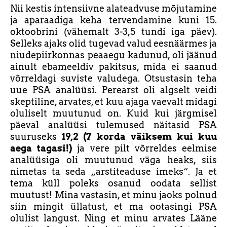
Nii kestis intensiivne alateadvuse mõjutamine
ja aparaadiga keha tervendamine kuni 15.
oktoobrini (vähemalt 3-3,5 tundi iga päev).
Selleks ajaks olid tugevad valud eesnäärmes ja
niudepiirkonnas peaaegu kadunud, oli jäänud
ainult ebameeldiv pakitsus, mida ei saanud
võrreldagi suviste valudega. Otsustasin teha
uue PSA analüüsi. Perearst oli algselt veidi
skeptiline, arvates, et kuu ajaga vaevalt midagi
oluliselt muutunud on. Kuid kui järgmisel
päeval analüüsi tulemused näitasid PSA
suuruseks
19,2 (7 korda väiksem kui kuu
aega tagasi!)
ja vere pilt võrreldes eelmise
analüüsiga oli muutunud väga heaks, siis
nimetas ta seda „arstiteaduse imeks“. Ja et
tema küll poleks osanud oodata sellist
muutust! Mina vastasin, et minu jaoks polnud
siin mingit üllatust, et ma ootasingi PSA
olulist langust. Ning et minu arvates Lääne