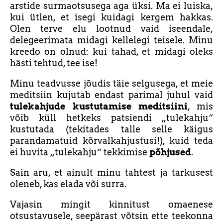
arstide surmaotsusega aga üksi. Ma ei luiska,
kui ütlen, et isegi kuidagi kergem hakkas.
Olen terve elu lootnud vaid iseendale,
delegeerimata midagi kellelegi teisele. Minu
kreedo on olnud: kui tahad, et midagi oleks
hästi tehtud, tee ise!
Minu teadvusse jõudis täie selgusega, et meie
meditsiin kujutab endast parimal juhul vaid
tulekahjude kustutamise meditsiini
, mis
võib küll hetkeks patsiendi „tulekahju“
kustutada (tekitades talle selle käigus
parandamatuid kõrvalkahjustusi!), kuid teda
ei huvita „tulekahju“ tekkimise
põhjused
.
Sain aru, et ainult minu tahtest ja tarkusest
oleneb, kas elada või surra.
Vajasin mingit kinnitust omaenese
otsustavusele, seepärast võtsin ette teekonna