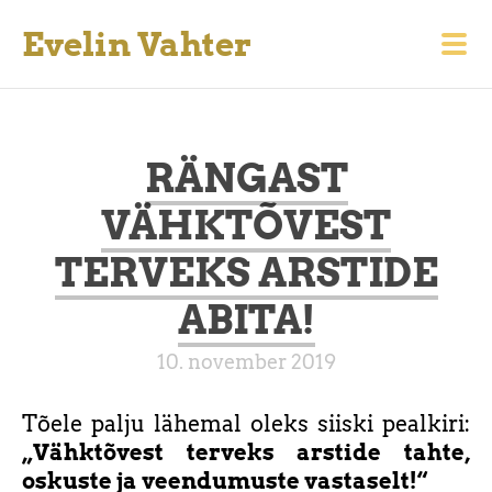
Evelin Vahter
RÄNGAST
VÄHKTÕVEST
TERVEKS ARSTIDE
ABITA!
10. november 2019
Tõele palju lähemal oleks siiski pealkiri:
„Vähktõvest terveks arstide tahte,
oskuste ja veendumuste vastaselt!“