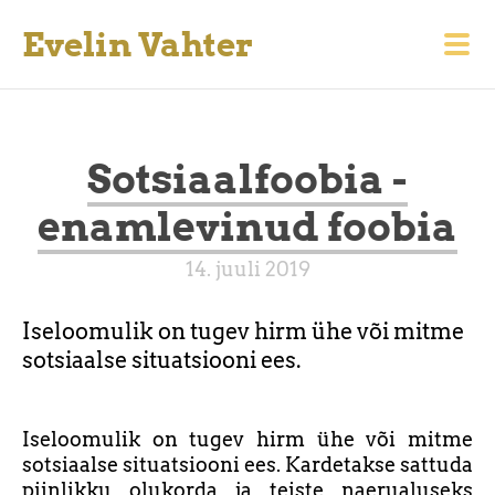
Evelin Vahter
Sotsiaalfoobia -
enamlevinud foobia
14. juuli 2019
Iseloomulik on tugev hirm ühe või mitme
sotsiaalse situatsiooni ees.
Iseloomulik on tugev hirm ühe või mitme
sotsiaalse situatsiooni ees. Kardetakse sattuda
piinlikku olukorda ja teiste naerualuseks