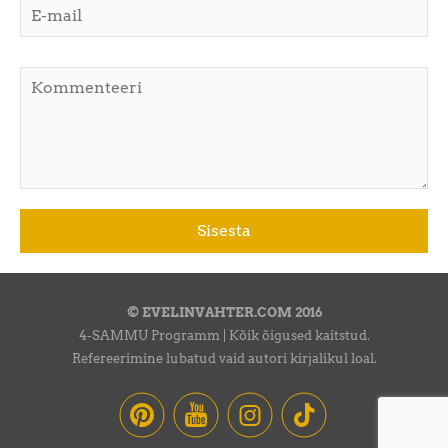
© EVELINVAHTER.COM 2016
4-SAMMU Programm | Kõik õigused kaitstud.
Refereerimine lubatud vaid autori kirjalikul loal.