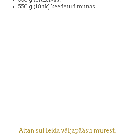
550 g (10 tk) keedetud munas.
Aitan sul leida väljapääsu murest,