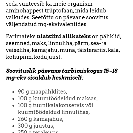
seda sünteesib ka meie organism
aminohappest trüptofaan, mida leidub
valkudes. Seetõttu on päevane soovitus
väljendatud mg-ekvivalentides.
Parimateks
niatsiini allikateks
on pähklid,
seemned, maks, linnuliha, pärm, sea- ja
veiseliha, kamajahu, muna, täisterariis, kala,
kohupiim, kodujuust.
Soovituslik päevane tarbimiskogus 15–18
mg-ekv sisaldub keskmiselt:
90 g maapähklites,
100 g kuumtöödeldud maksas,
100 g tuunikalakonservis või
kuumtöödeldud linnulihas,
260 g kamajahus,
300 g juustus,
350 g teraleivas,