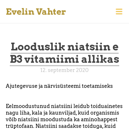
Evelin Vahter
Looduslik niatsiin e
B3 vitamiimi allikas
12. september 2020
Ajutegevuse ja närvisüsteemi toetamiseks
Eelmoodustunud niatsiini leidub toiduainetes
nagu liha, kala ja kaunviljad, kuid organismis
võib niatsiini moodustuda ka aminohappest
trüptofaan. Niatsiini saadakse toiduga, kuid