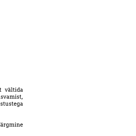
t vältida
asvamist,
ustustega
järgmine