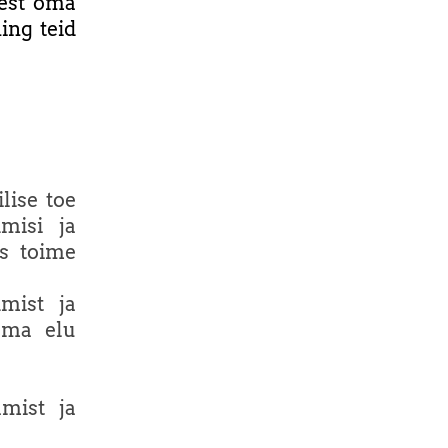
lest oma
ing teid
lise toe
misi ja
as toime
mist ja
oma elu
amist ja