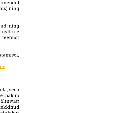
okumendid
jms) ning
tud ning
stuvõtule
e teenust
stamisel,
ine
da, seda
ne pakub
õltuvust
 tekkinud
metulekut