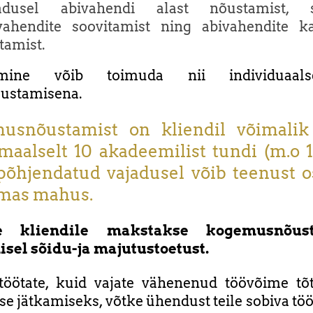
adusel abivahendi alast nõustamist, s
vahendite soovitamist ning abivahendite k
tamist.
amine võib toimuda nii individuaal
ustamisena.
usnõustamist on kliendil võimalik
aalselt 10 akadeemilist tundi (m.o 
põhjendatud vajadusel võib teenust 
mas mahus.
le kliendile makstakse kogemusnõust
sel sõidu-ja majutustoetust.
töötate
, kuid vajate vähenenud töövõime tõ
se jätkamiseks, võtke ühendust teile sobiva tö