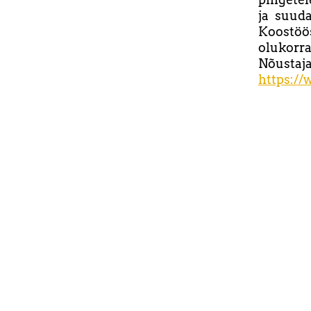
ja suud
Koostöös
olukorra
Nõustaja
https:/