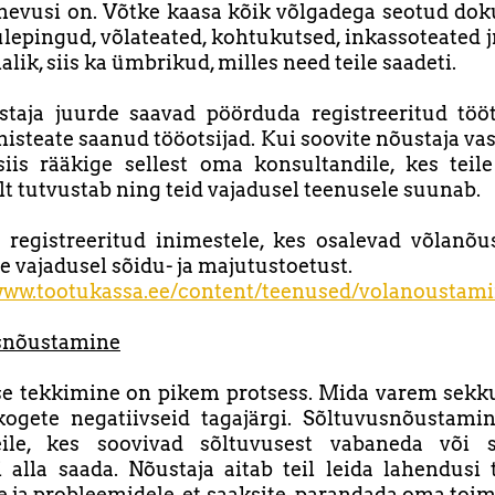
gnevusi on. Võtke kaasa kõik võlgadega seotud d
ulepingud, võlateated, kohtukutsed, inkassoteated 
lik, siis ka ümbrikud, milles need teile saadeti.
staja juurde saavad pöörduda registreeritud töö
steate saanud tööotsijad. Kui soovite nõustaja va
iis rääkige sellest oma konsultandile, kes teil
t tutvustab ning teid vajadusel teenusele suunab.
registreeritud inimestele, kes osalevad võlanõu
vajadusel sõidu- ja majutustoetust.
/www.tootukassa.ee/content/teenused/volanoustam
snõustamine
se tekkimine on pikem protsess. Mida varem sekku
ogete negatiivseid tagajärgi. Sõltuvusnõustami
ile, kes soovivad sõltuvusest vabaneda või s
i alla saada. Nõustaja aitab teil leida lahendusi
e ja probleemidele, et saaksite parandada oma toi