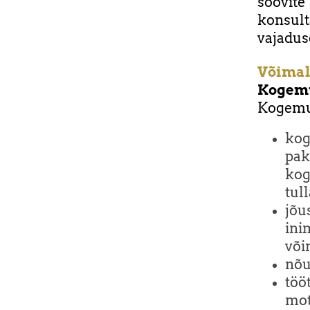
soovite
konsult
vajadus
Võimal
Kogem
Kogemu
kog
pak
kog
tull
jõu
ini
või
nõu
töö
mot