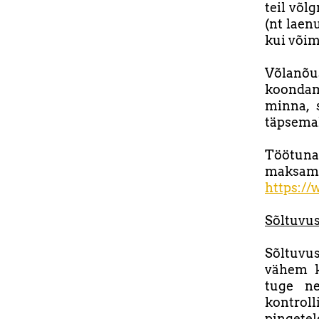
teil võl
(nt laen
kui võima
Võlanõu
koondami
minna, s
täpsemal
Töötuna 
maksame 
https:/
Sõltuvu
Sõltuvu
vähem k
tuge ne
kontroll
pingetel