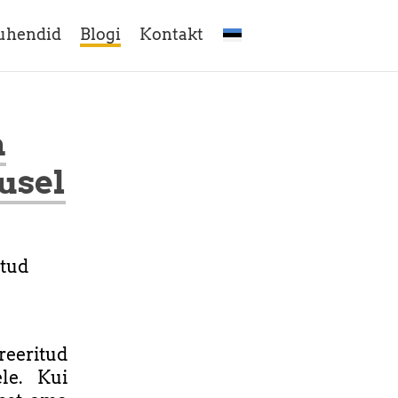
uhendid
Blogi
Kontakt
n
usel
itud
eeritud
le. Kui