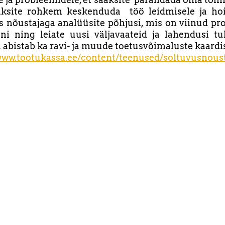
aksite rohkem keskenduda töö leidmisele ja hoi
 nõustajaga analüüsite põhjusi, mis on viinud p
ni ning leiate uusi väljavaateid ja lahendusi tu
 abistab ka ravi- ja muude toetusvõimaluste kaardi
/www.tootukassa.ee/content/teenused/soltuvusnou