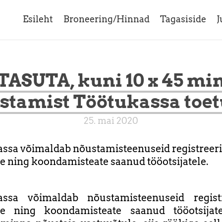
Esileht
Broneering/Hinnad
Tagasiside
J
TASUTA, kuni 10 x 45 mi
stamist Töötukassa toet
25. mai 2020
ssa võimaldab nõustamisteenuseid registreer
le ning koondamisteate saanud tööotsijatele.
assa võimaldab nõustamisteenuseid registr
ele ning koondamisteate saanud tööotsijate