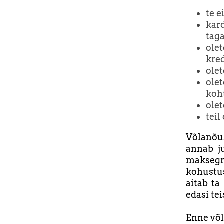
te e
kar
tag
ole
kred
ole
ole
koht
ole
tei
Võlanõu
annab j
maksegr
kohustus
aitab t
edasi tei
Enne võl