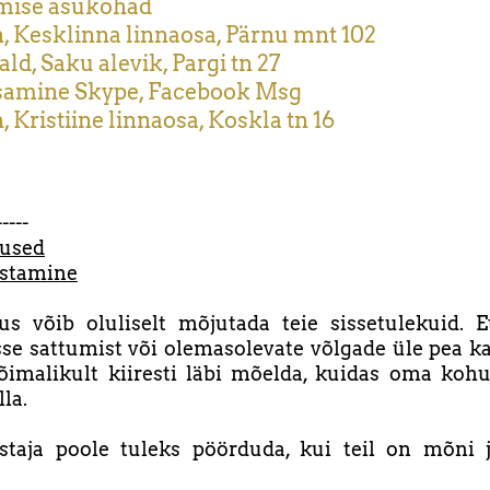
mise asukohad
nn, Kesklinna linnaosa, Pärnu mnt 102
ald, Saku alevik, Pargi tn 27
samine Skype, Facebook Msg
, Kristiine linnaosa, Koskla tn 16
-----
nused
stamine
s võib oluliselt mõjutada teie sissetulekuid. E
se sattumist või olemasolevate võlgade üle pea k
õimalikult kiiresti läbi mõelda, kuidas oma koh
la.
staja poole tuleks pöörduda, kui teil on mõni 