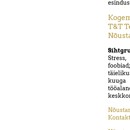
esindus
Kogem
T&T T
Nõusta
Sihtgr
Stress
foobiad
täielik
kuuga 
tööala
keskkon
Nõustami
Kontakt