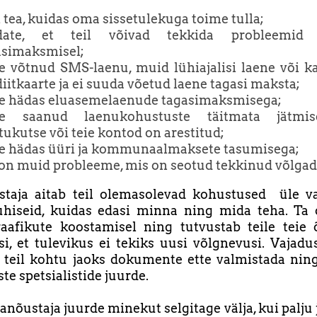
i tea, kuidas oma sissetulekuga toime tulla;
date, et teil võivad tekkida probleemid 
asimaksmisel;
te võtnud SMS-laenu, muid lühiajalisi laene või 
iitkaarte ja ei suuda võetud laene tagasi maksta;
te hädas eluasemelaenude tagasimaksmisega;
te saanud laenukohustuste täitmata jätmis
ukutse või teie kontod on arestitud;
te hädas üüri ja kommunaalmaksete tasumisega;
l on muid probleeme, mis on seotud tekkinud võlgad
staja aitab teil olemasolevad kohustused üle va
uhiseid, kuidas edasi minna ning mida teha. Ta 
aafikute koostamisel ning tutvustab teile teie õ
i, et tulevikus ei tekiks uusi võlgnevusi. Vajadu
a teil kohtu jaoks dokumente ette valmistada nin
ste spetsialistide juurde.
anõustaja juurde minekut selgitage välja, kui palju j