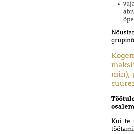
vaj
abi
õpe
Nõust
grupinõ
Kogem
maksim
min), 
suure
Töötu
osalemi
Kui te 
töötami