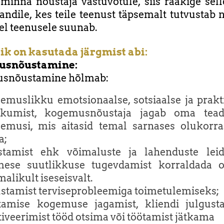
 minna nõustaja vastuvõtule, siis rääkige sel
andile, kes teile teenust täpsemalt tutvustab n
el teenusele suunab.
ik on kasutada järgmist abi:
usnõustamine:
snõustamine hõlmab:
emuslikku emotsionaalse, sotsiaalse ja prakti
kumist, kogemusnõustaja jagab oma tead
emusi, mis aitasid temal sarnases olukorr
a;
stamist ehk võimaluste ja lahenduste leid
mese suutlikkuse tugevdamist korraldada 
malikult iseseisvalt.
stamist terviseprobleemiga toimetulemiseks;
tamise kogemuse jagamist, kliendi julgust
iveerimist tööd otsima või töötamist jätkama