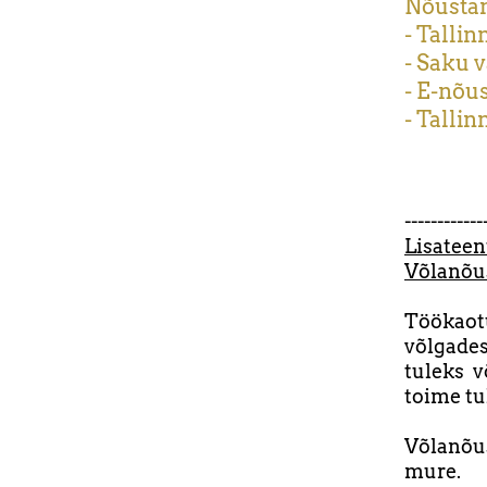
Nõusta
- Talli
- Saku v
- E-nõu
-
Tallinn
------------
Lisatee
Võlanõu
Töökaotu
võlgades
tuleks v
toime tul
Võlanõu
mure.