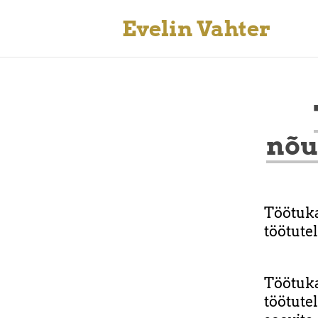
Evelin Vahter
nõu
Töötuka
töötute
Töötuk
töötut