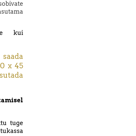
obivate
asutama
se kui
 saada
10 x 45
osutada
amisel
ttu tuge
ötukassa