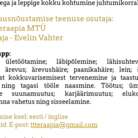
ega ja leppige kokku kohtumine juhtumikorral
usnõustamise teenuse osutaja:
eraapia MTÜ
ja - Evelin Vahter
upp:
, ületöötamine; läbipõlemine; lähisuhtevä
; ärevus; ärevushäire; paanikahäire; lein;
ust kokkuvarisemisest tervenemine ja taas
ning tagasi tööle naasmine. Töötus; üm
ne suunamuutus; karjäärimuutus; elu
na vahetus ning sisseelamine.
se keel: eesti / inglise
id:
E-post:
ttteraapia@gmail.com