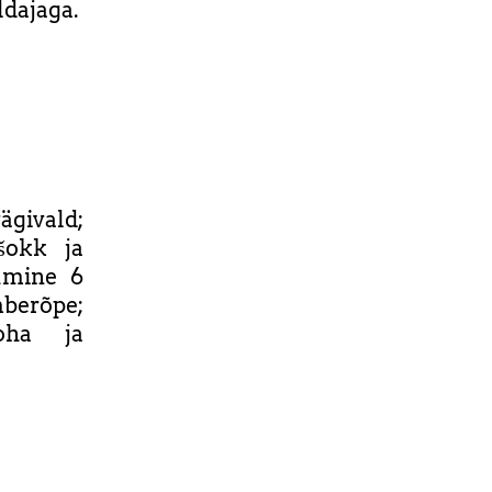
dajaga.
givald;
 šokk ja
tumine 6
berõpe;
koha ja