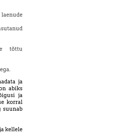
laenude
kasutanud
e tõttu
ega.
adata ja
on abiks
igusi ja
se korral
g suunab
a kellele