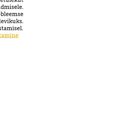
dmisele.
robleemse
levikuks.
stamisel.
stamine